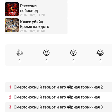
Рассекая
небосвод
28-07-2026, 11:20
Класс убийц:
Время каждого
26-07-2026, 08:50
👍
😍
😲
😂
0
0
0
0
Смертоносный герцог и его чёрная горничная 2
Смертоносный герцог и его чёрная горничная
Смертоносный герцог и его чёрная горничная 3