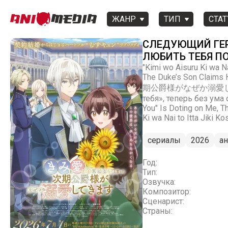
ЖАНР
ТИП
СТАТ
СЛЕДУЮЩИЙ ГЕРЦ
ЛЮБИТЬ ТЕБЯ П
"Kimi wo Aisuru Ki wa N
The Duke’s Son Cla
期公爵様がなぜか溺愛してきます, Н
тебя», теперь без ума о
You" Is Doting on Me, 
Ki wa Nai to Itta Jiki 
сериалы
2026
а
Год:
Тип:
Озвучка:
Композитор:
Сценарист:
Страны: