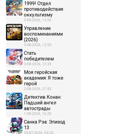
1999! Отдел
противодействия
оккультизму
3-08-2026, 13:50
Управление
воспоминаниями
(2026)
3-08-2026, 12:50
Стать
победителем
3-08-2026, 12:20
Моя геройская
академия: Я тоже
герой
2-08-2026, 21:50
Детектив Конан:
Падший ангел
автострады
1-08-2026, 16:20
Санка Рэа: Эпизод
13
29-07-2026, 04:20