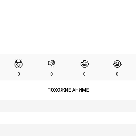
🤯
👎
🤪
😭
0
0
0
0
ПОХОЖИЕ АНИМЕ