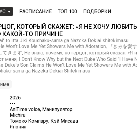
УС
РАСПИСАНИЕ
ТОП 100
ПОДБОРКИ
ОГ, КОТОРЫЙ СКАЖЕТ: «Я НЕ ХОЧУ ЛЮБИТЬ 
О КАКОЙ-ТО ПРИЧИНЕ
ai" to Itta Jiki Koushaku-sama ga Nazeka Dekiai shitekimasu
ims He Won’t Love Me Yet Showers Me with Adoratio
е знаю, почему, но герцог, который сказал: «Я не
т меня, I Don't Know Why but the Next Duke Who Said "I Have N
The Duke's Son Claims He Won't Love Me Yet Showers Me with Ad
Koshaku-sama ga Nazeka Dekiai Shitekimasu
ниме
2026
---
AniTime voice, Манипулятор
Michiru
Томоко Компару, Кэй Мисава
Япония