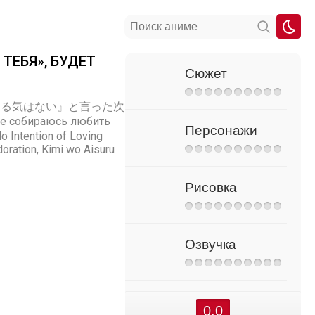
ТЕБЯ», БУДЕТ
Сюжет
n, 『きみを愛する気はない』と言った次
 собираюсь любить
Персонажи
o Intention of Loving
oration, Kimi wo Aisuru
Рисовка
Озвучка
0.0