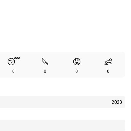
😴
🔪
😡
👶
0
0
0
0
2023