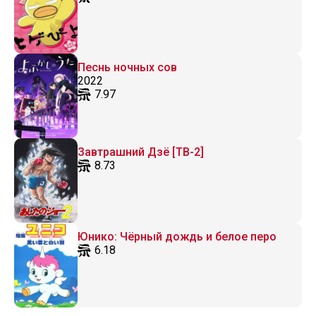
Песнь ночных сов
2022
7.97
Завтрашний Дзё [ТВ-2]
8.73
Юнико: Чёрный дождь и белое перо
6.18