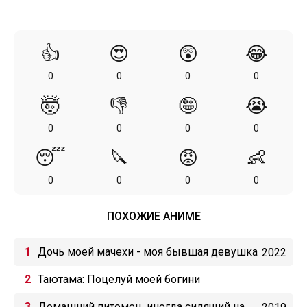
👍
😍
😲
😂
0
0
0
0
🤯
👎
🤪
😭
0
0
0
0
😴
🔪
😡
👶
0
0
0
0
ПОХОЖИЕ АНИМЕ
Дочь моей мачехи - моя бывшая девушка
2022
Таютама: Поцелуй моей богини
Домашний питомец, иногда сидящий на