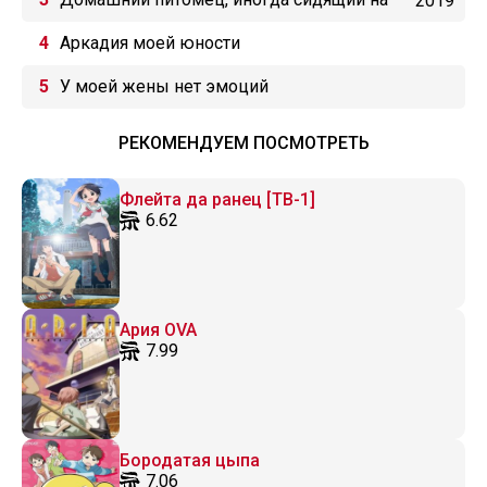
2019
моей голове
Аркадия моей юности
У моей жены нет эмоций
РЕКОМЕНДУЕМ ПОСМОТРЕТЬ
Флейта да ранец [ТВ-1]
6.62
Ария OVA
7.99
Бородатая цыпа
7.06