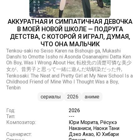
АККУРАТНАЯ И СИМПАТИЧНАЯ ДЕВОЧКА
В МОЕЙ НОВОЙ ШКОЛЕ — ПОДРУГА
ДЕТСТВА, С КОТОРОЙ Я ИГРАЛ, ДУМАЯ,
ЧТО ОНА МАЛЬЧИК
Tenkou-saki no Seiso Karen na Bishoujo ga, Mukashi
Danshi to Omotte Issho ni Asonda Osananajimi Datta Ken
Oh Boy, Was I Wrong About Her, 転校先の清楚可憐な美少
女が、昔男子と思って一緒に遊んだ幼馴染だった件,
Tenkosaki: The Neat and Pretty Girl at My New School Is a
Childhood Friend of Mine Who I Thought Was a Boy,
Tenbin
сериалы
2026
аниме
Год:
2026
Тип:
---
Композитор:
Юри Морита, Рёсукэ
Наканиси, Наоки Тани
Сценарист:
Дэко Акао, Ю Хибари