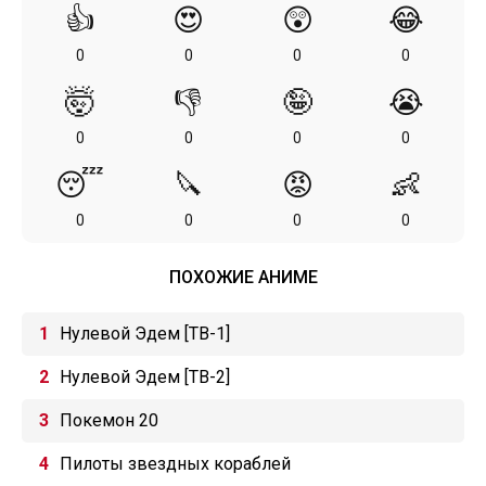
👍
😍
😲
😂
0
0
0
0
🤯
👎
🤪
😭
0
0
0
0
😴
🔪
😡
👶
0
0
0
0
ПОХОЖИЕ АНИМЕ
Нулевой Эдем [ТВ-1]
Нулевой Эдем [ТВ-2]
Покемон 20
Пилоты звездных кораблей