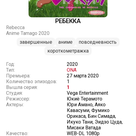
РЕБЕККА
Rebecca
Anime Tamago 2020
завершенные
аниме
повседневность
короткометражка
Год:
2020
Тип:
ONA
Премьера:
27 марта 2020
Количество эпизодов:
1
Вышла серия:
1
Студия:
Vega Entertainment
Режиссер:
Юкиё Терамото
Актеры:
Юри Амано, Аяко
Кавасуми, Фумико
Орикаса, Бин Симада,
Икуко Тани, Эидзо Цуда,
Мисаки Ватада
Качество:
WEB-DL 1080p