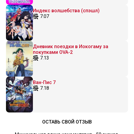
Индекс волшебства (спэшл)
7.07
Дневник поездки в Иокогаму за
покупками OVA-2
7.13
Ван-Пис 7
7.18
ОСТАВЬ СВОЙ ОТЗЫВ