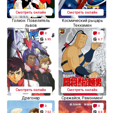
Смотреть онлайн
Смотреть онлайн
Голион: Повелитель
Космический рыцарь
львов
Теккамен
0
0
6.95
6.7
Смотреть онлайн
Смотреть онлайн
Драгонар
Сражайся, Рамэнмен!
0
0
7.52
0.0