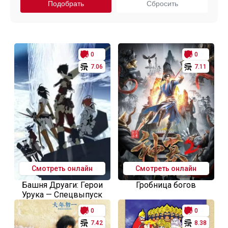
0
0
7.06
7.11
Смотреть онлайн
Смотреть онлайн
Башня Друаги: Герои
Гробница богов
Урука — Спецвыпуск
0
0
7.42
8.38