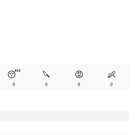
😴
🔪
😡
👶
0
0
0
0