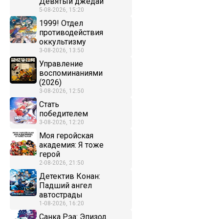
Девятый джедай
5-08-2026, 15:20
1999! Отдел
противодействия
оккультизму
3-08-2026, 13:50
Управление
воспоминаниями
(2026)
3-08-2026, 12:50
Стать
победителем
3-08-2026, 12:20
Моя геройская
академия: Я тоже
герой
2-08-2026, 21:50
Детектив Конан:
Падший ангел
автострады
1-08-2026, 16:20
Санка Рэа: Эпизод