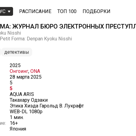
УС
РАСПИСАНИЕ
ТОП 100
ПОДБОРКИ
МА: ЖУРНАЛ БЮРО ЭЛЕКТРОННЫХ ПРЕСТУП
oku Nisshi
 Petit Forma: Denpan Kyoku Nisshi
детективы
2025
Онгоинг
,
ONA
28 марта 2025
5
5
AQUA ARIS
Такахару Одзаки
Этика Хиэда Гарольд В. Лукрафт
WEB-DL 1080p
1 мин.
ие:
16+
Япония