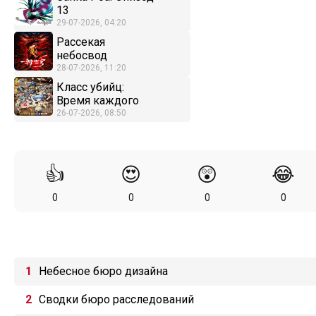
13
29-07-2026, 04:20
Рассекая
небосвод
28-07-2026, 11:20
Класс убийц:
Время каждого
26-07-2026, 08:50
👍
😍
😲
😂
0
0
0
0
Небесное бюро дизайна
Сводки бюро расследований