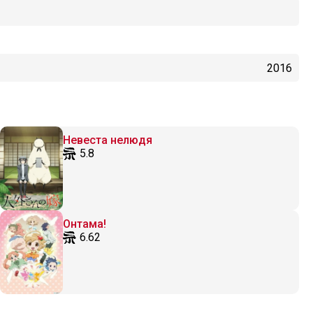
2016
Невеста нелюдя
5.8
Онтама!
6.62