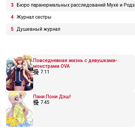
Бюро паранормальных расследований Мухё и Родзи
Журнал сестры
Душевный журнал
Повседневная жизнь с девушками-
монстрами OVA
7.11
Пани Пони Дэш!
7.45