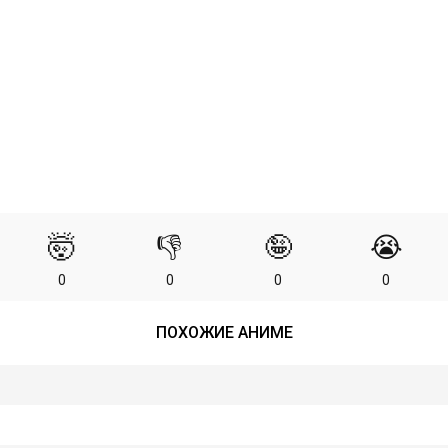
🤯
👎
🤪
😭
0
0
0
0
ПОХОЖИЕ АНИМЕ