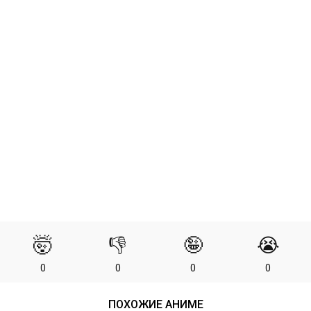
🤯
👎
🤪
😭
0
0
0
0
ПОХОЖИЕ АНИМЕ