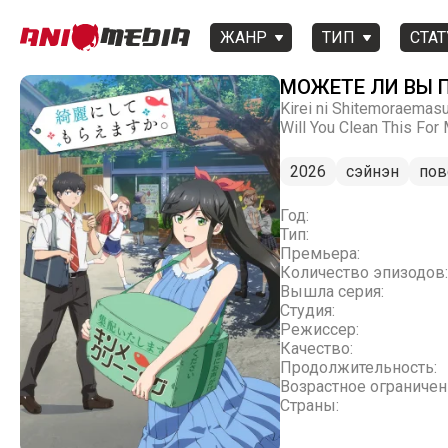
ЖАНР
ТИП
СТАТ
МОЖЕТЕ ЛИ ВЫ 
Kirei ni Shitemoraemasu
Will You Clean This For
2026
сэйнэн
пов
Год:
Тип:
Премьера:
Количество эпизодов:
Вышла серия:
Студия:
Режиссер:
Качество:
Продолжительность:
Возрастное ограничен
Страны: