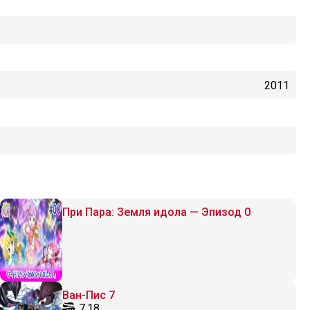
2011
При Пара: Земля идола — Эпизод 0
Ван-Пис 7
7.18