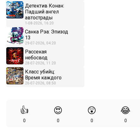
Детектив Конан:
Падший ангел
автострады
1-08-2026, 16:20
Санка Рэа: Эпизод
13
29-07-2026, 04:20
Рассекая
небосвод
28-07-2026, 11:20
Класс убийц:
Время каждого
26-07-2026, 08:50
👍
😍
😲
😂
0
0
0
0