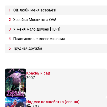
Эй, люби меня всерьёз!
Хозяйка Москитона OVA
У меня мало друзей [ТВ-1]
Пластиковые воспоминания
Трудная дружба
Красный сад
2007
Индекс волшебства (спэшл)
7.07