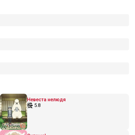
Невеста нелюдя
5.8