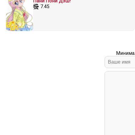
Пани Пони Дэш!
7.45
Минимал