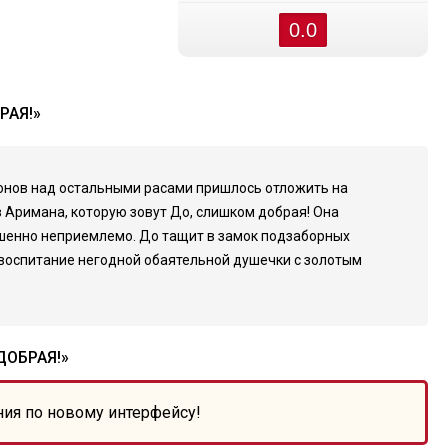
0.0
РАЯ!»
онов над остальными расами пришлось отложить на
 Аримана, которую зовут До, слишком добрая! Она
ршенно неприемлемо. До тащит в замок подзаборных
евоспитание негодной обаятельной душечки с золотым
ОБРАЯ!»
ния по новому интерфейсу!