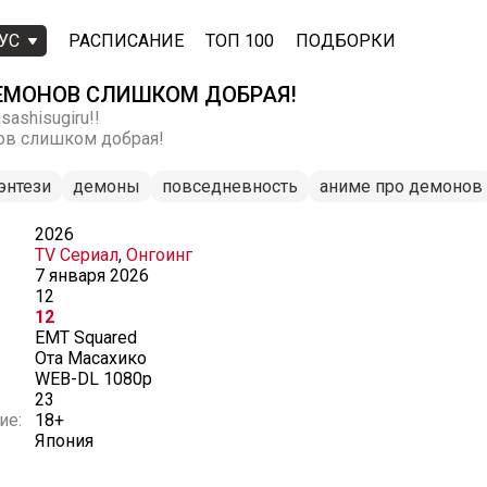
УС
РАСПИСАНИЕ
ТОП 100
ПОДБОРКИ
ЕМОНОВ СЛИШКОМ ДОБРАЯ!
ashisugiru!!
ов слишком добрая!
энтези
демоны
повседневность
аниме про демонов
2026
TV Сериал
,
Онгоинг
7 января 2026
12
12
EMT Squared
Ота Масахико
WEB-DL 1080p
23
ие:
18+
Япония