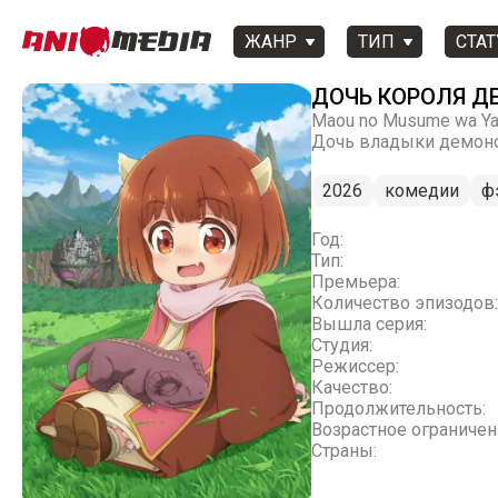
ЖАНР
ТИП
СТАТ
ДОЧЬ КОРОЛЯ Д
Maou no Musume wa Yas
Дочь владыки демон
2026
комедии
ф
Год:
Тип:
Премьера:
Количество эпизодов:
Вышла серия:
Студия:
Режиссер:
Качество:
Продолжительность:
Возрастное ограничен
Страны: