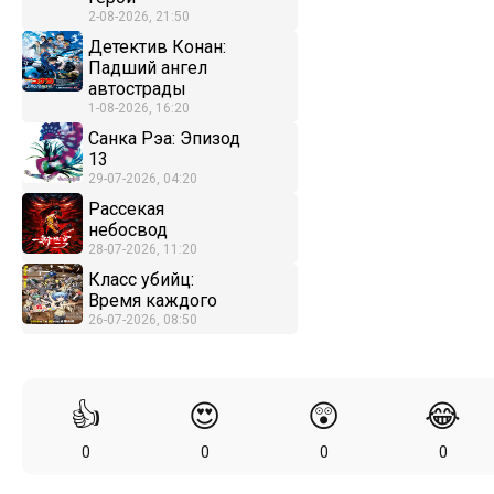
2-08-2026, 21:50
Детектив Конан:
Падший ангел
автострады
1-08-2026, 16:20
Санка Рэа: Эпизод
13
29-07-2026, 04:20
Рассекая
небосвод
28-07-2026, 11:20
Класс убийц:
Время каждого
26-07-2026, 08:50
👍
😍
😲
😂
0
0
0
0