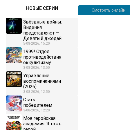
НОВЫЕ СЕРИИ
Смотреть онлайн
Звёздные войны:
Видения
представляют —
Девятый джедай
5-08-2026, 15:20
1999! Отдел
противодействия
оккультизму
3-08-2026, 13:50
Управление
воспоминаниями
(2026)
3-08-2026, 12:50
Стать
победителем
3-08-2026, 12:20
Моя геройская
академия: Я тоже
герой