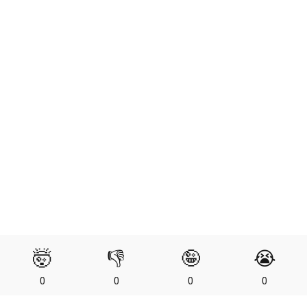
🤯
👎
🤪
😭
0
0
0
0