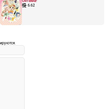
Онтама!
6.62
ируются.