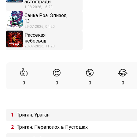
автострады
1-08-2026, 16:20
Санка Рэа: Эпизод
13
29-07-2026, 04:20
Рассекая
небосвод
28-07-2026, 11:20
👍
😍
😲
😂
0
0
0
0
Триган: Ураган
Триган: Переполох в Пустошах