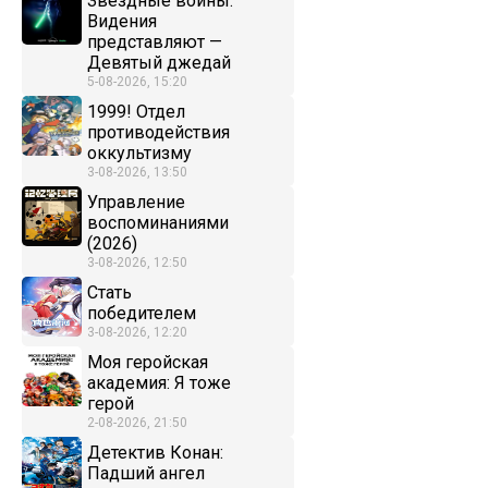
Звёздные войны:
Видения
представляют —
Девятый джедай
5-08-2026, 15:20
1999! Отдел
противодействия
оккультизму
3-08-2026, 13:50
Управление
воспоминаниями
(2026)
3-08-2026, 12:50
Стать
победителем
3-08-2026, 12:20
Моя геройская
академия: Я тоже
герой
2-08-2026, 21:50
Детектив Конан:
Падший ангел