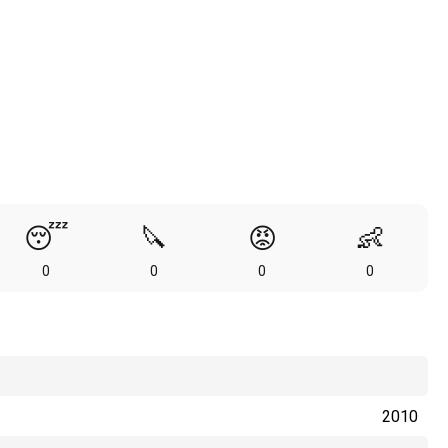
😴
🔪
😡
👶
0
0
0
0
2010