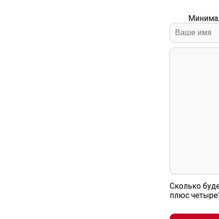
Минимал
Сколько буде
плюс четыре