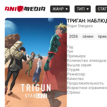
ЖАНР
ТИП
СТАТ
ТРИГАН: НАБЛЮ
Trigun Stargaze
2026
сёнен
прик
Год:
Тип:
Премьера:
Количество эпизодов:
Вышла серия:
Студия:
Режиссер:
Качество:
Продолжительность:
Возрастное ограничен
Страны: