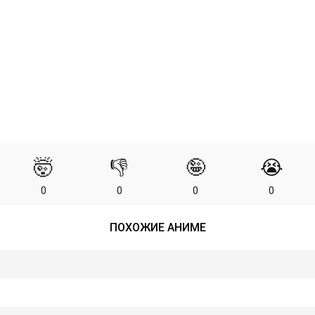
🤯
👎
🤪
😭
0
0
0
0
ПОХОЖИЕ АНИМЕ