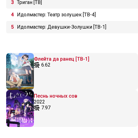
Триган [ТВ]
Идолмастер: Театр золушек [ТВ-4]
Идолмастер: Девушки-Золушки [ТВ-1]
Флейта да ранец [ТВ-1]
6.62
Песнь ночных сов
2022
7.97