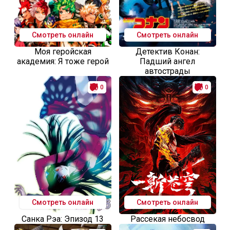
Смотреть онлайн
Смотреть онлайн
Моя геройская
Детектив Конан:
академия: Я тоже герой
Падший ангел
автострады
0
0
Смотреть онлайн
Смотреть онлайн
Санка Рэа: Эпизод 13
Рассекая небосвод