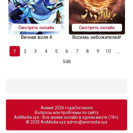
Смотреть онлайн
Смотреть онлайн
Вечная воля 4
Восемь небожителей!
1
2
3
4
5
6
7
8
9
10
...
548
Аниме 2026 года
Онгоинги
Вопросы или проблемы по сайту
AniMedia.xyz - Все аниме онлайн в одном месте (18+).
© 2025 AniMedia.xyz
admin@animedia.xyz