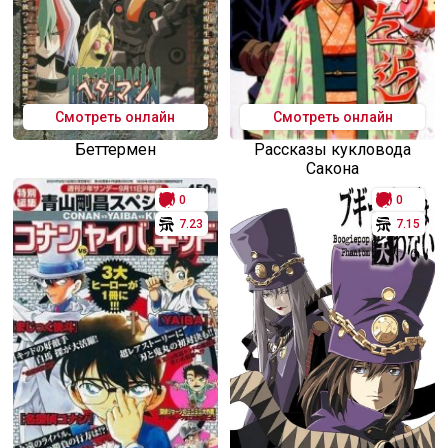
Смотреть онлайн
Смотреть онлайн
Беттермен
Рассказы кукловода
Сакона
0
0
7.23
7.15