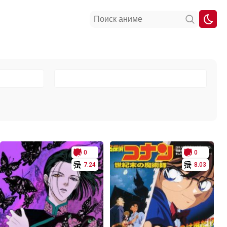
0
0
7.24
8.03