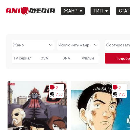
ЖАНР
ТИП
СТАТ
TV сериал
OVA
ONA
Фильм
0
0
7.53
7.73