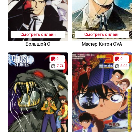
Смотреть онлайн
Смотреть онлайн
Большой О
Мастер Китон OVA
0
0
7.74
8.03