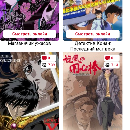
Смотреть онлайн
Смотреть онлайн
Магазинчик ужасов
Детектив Конан:
Последний маг века
0
0
7.39
7.13