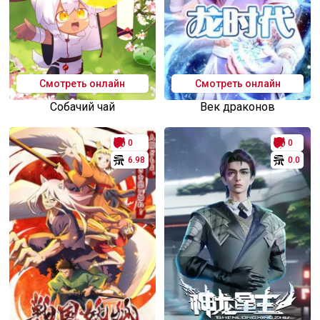
Смотреть онлайн
Смотреть онлайн
Собачий чай
Век драконов
0
0
6.98
0.0