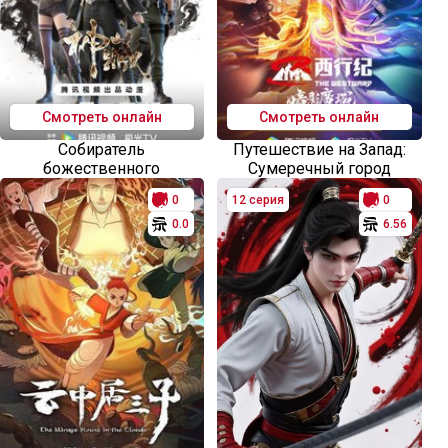
Смотреть онлайн
Смотреть онлайн
Собиратель
Путешествие на Запад:
божественного
Сумеречный город
0
12 серия
0
0.0
6.56