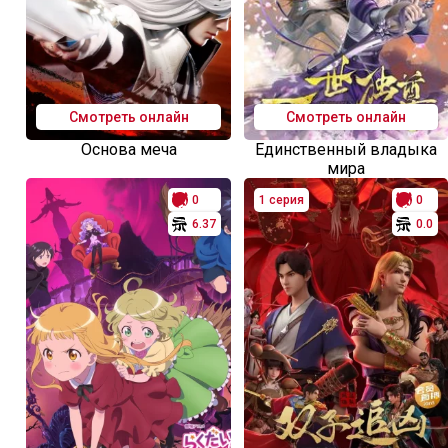
Смотреть онлайн
Смотреть онлайн
Основа меча
Единственный владыка
мира
0
1 серия
0
6.37
0.0