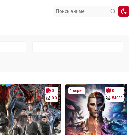
0
1 серия
0
0.0
54033