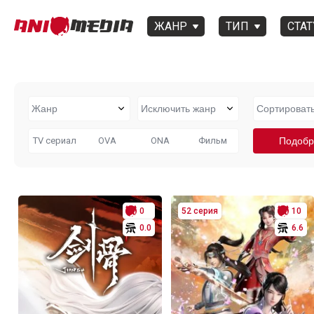
ЖАНР
ТИП
СТАТ
TV сериал
OVA
ONA
Фильм
0
52 серия
10
0.0
6.6