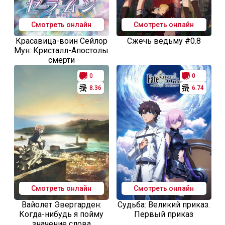
Смотреть онлайн
Смотреть онлайн
Красавица-воин Сейлор
Сжечь ведьму #0.8
Мун: Кристалл-Апостолы
смерти
0
0
8.36
6.74
Смотреть онлайн
Смотреть онлайн
Вайолет Эвергарден:
Судьба: Великий приказ.
Когда-нибудь я пойму
Первый приказ
значение слова