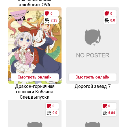
«любовь» OVA
0
0
7.25
0.0
Смотреть онлайн
Смотреть онлайн
Дракон-горничная
Дорогой звёзд 7
госпожи Кобаяси:
Спецвыпуски
0
0
0.0
6.84