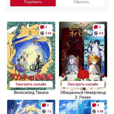
0
0
5.94
4.8
Смотреть онлайн
Смотреть онлайн
Велосипед Таканэ
Обещанный Неверленд
2: Рекап
0
0
7.6
6.98