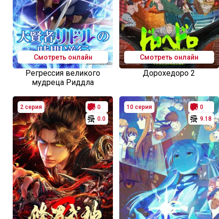
Смотреть онлайн
Смотреть онлайн
Регрессия великого
Дорохедоро 2
мудреца Риддла
2 серия
0
10 серия
0
0.0
9.18