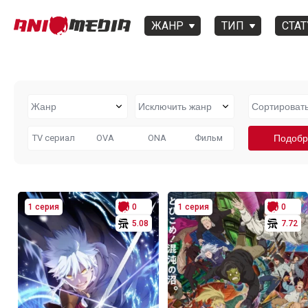
ЖАНР
ТИП
СТАТ
TV сериал
OVA
ONA
Фильм
1 серия
0
1 серия
0
5.08
7.72