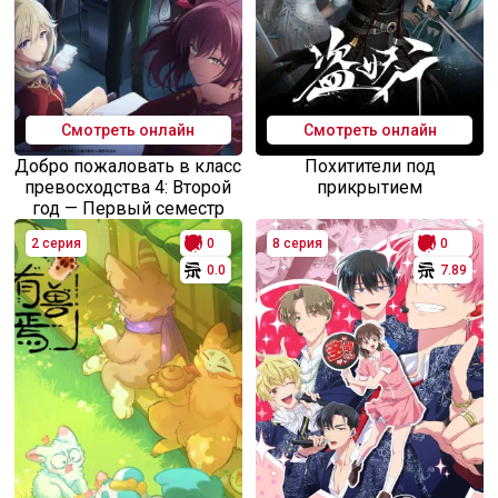
Смотреть онлайн
Смотреть онлайн
Добро пожаловать в класс
Похитители под
превосходства 4: Второй
прикрытием
год — Первый семестр
2 серия
0
8 серия
0
0.0
7.89