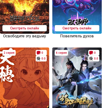
Смотреть онлайн
Смотреть онлайн
Освободите эту ведьму
Повелитель духов
2 серия
0
6 серия
0
0.0
0.0