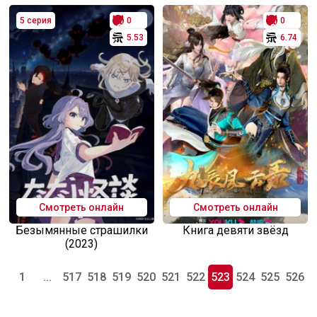
5 серия
0
0
5.53
6.74
Смотреть онлайн
Смотреть онлайн
Безымянные страшилки
Книга девяти звёзд
(2023)
1
...
517
518
519
520
521
522
523
524
525
526