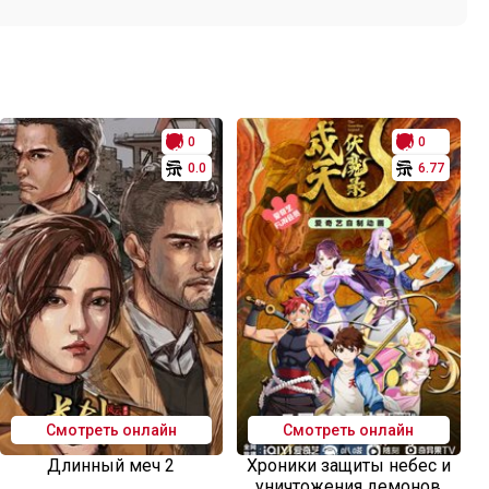
0
0
0.0
6.77
Смотреть онлайн
Смотреть онлайн
Длинный меч 2
Хроники защиты небес и
уничтожения демонов