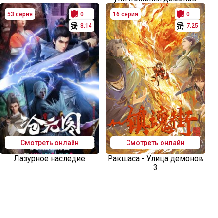
53 серия
0
16 серия
0
8.14
7.25
Смотреть онлайн
Смотреть онлайн
Лазурное наследие
Ракшаса - Улица демонов
3