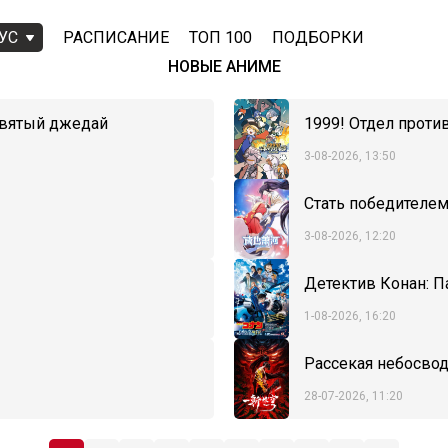
УС
РАСПИСАНИЕ
ТОП 100
ПОДБОРКИ
НОВЫЕ АНИМЕ
евятый джедай
1999! Отдел проти
3-08-2026, 13:50
Стать победителе
3-08-2026, 12:20
Детектив Конан: П
1-08-2026, 16:20
Рассекая небосво
28-07-2026, 11:20