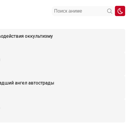
водействия оккультизму
м
адший ангел автострады
д