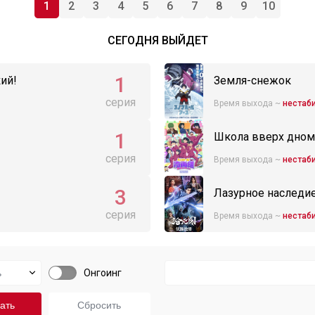
1
2
3
4
5
6
7
8
9
10
СЕГОДНЯ ВЫЙДЕТ
1
ий!
Земля-снежок
серия
Время выхода ~
нестаб
1
Школа вверх дном 
серия
Время выхода ~
нестаб
3
Лазурное наследи
серия
Время выхода ~
нестаб
Онгоинг