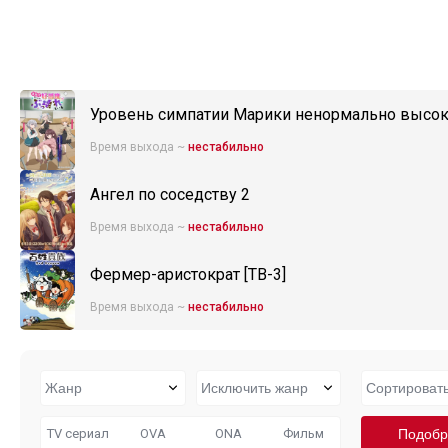
Уровень симпатии Марики ненормально высок
Время выхода ~
нестабильно
Ангел по соседству 2
Время выхода ~
нестабильно
Фермер-аристократ [ТВ-3]
Время выхода ~
нестабильно
TV сериал
OVA
ONA
Фильм