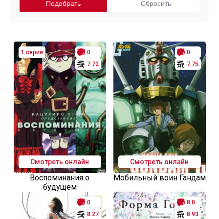
1 серия
0
0
7.72
7.75
Смотреть онлайн
Смотреть онлайн
Воспоминания о
Мобильный воин Гандам
будущем
0
8.0
8.27
8.93