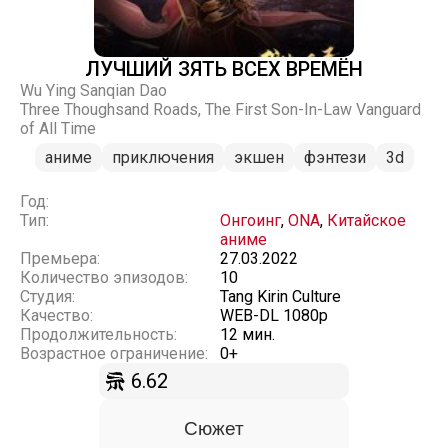
ЛУЧШИЙ ЗЯТЬ ВСЕХ ВРЕМЁН
Wu Ying Sanqian Dao
Three Thoughsand Roads, The First Son-In-Law Vanguard
of All Time
аниме
приключения
экшен
фэнтези
3d
Год:
Тип:
Онгоинг
,
ONA
,
Китайское
аниме
Премьера:
27.03.2022
Количество эпизодов:
10
Студия:
Tang Kirin Culture
Качество:
WEB-DL 1080p
Продолжительность:
12 мин.
Возрастное ограничение:
0+
6.62
Сюжет