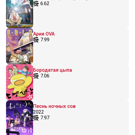
6.62
Ария OVA
7.99
Бородатая цыпа
7.06
Песнь ночных сов
2022
7.97