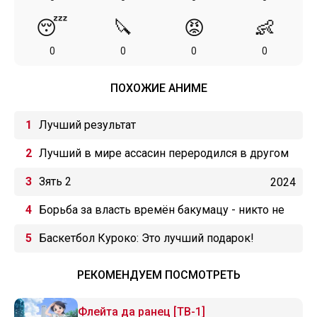
😴
🔪
😡
👶
0
0
0
0
ПОХОЖИЕ АНИМЕ
Лучший результат
Лучший в мире ассасин переродился в другом
мире аристократом
Зять 2
2024
Борьба за власть времён бакумацу - никто не
вечен
Баскетбол Куроко: Это лучший подарок!
РЕКОМЕНДУЕМ ПОСМОТРЕТЬ
Флейта да ранец [ТВ-1]