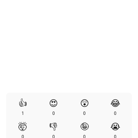
👍
😍
😲
😂
1
0
0
0
🤯
👎
🤪
😭
0
0
0
0