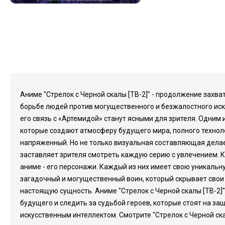
Аниме "Стрелок с Черной скалы [ТВ-2]" - продолжение захв
борьбе людей против могущественного и безжалостного искус
его связь с «Артемидой» станут ясными для зрителя. Одним
которые создают атмосферу будущего мира, полного технол
напряженный. Но не только визуальная составляющая делае
заставляет зрителя смотреть каждую серию с увлечением. К
аниме - его персонажи. Каждый из них имеет свою уникальну
загадочный и могущественный воин, который скрывает свои 
настоящую сущность. Аниме "Стрелок с Черной скалы [ТВ-2]
будущего и следить за судьбой героев, которые стоят на за
искусственным интеллектом. Смотрите "Стрелок с Черной ска