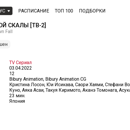
УС
РАСПИСАНИЕ
ТОП 100
ПОДБОРКИ
ОЙ СКАЛЫ [ТВ-2]
n Fall
шен
TV Сериал
03.04.2022
12
Bibury Animation, Bibury Animation CG
Кристина Лосон, Юи Исикава, Саори Хаями, Стефани Во
Куно, Аяка Асаи, Такуя Киримото, Аканэ Томонага, Асук
23 мин.
Япония