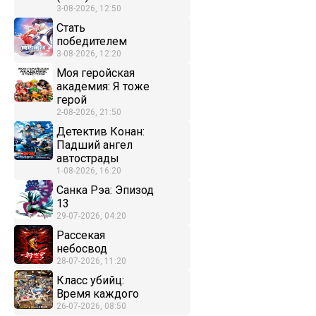
3-08-2026, 12:50
Стать
победителем
3-08-2026, 12:20
Моя геройская
академия: Я тоже
герой
2-08-2026, 21:50
Детектив Конан:
Падший ангел
автострады
1-08-2026, 16:20
Санка Рэа: Эпизод
13
29-07-2026, 04:20
Рассекая
небосвод
28-07-2026, 11:20
Класс убийц:
Время каждого
26-07-2026, 08:50