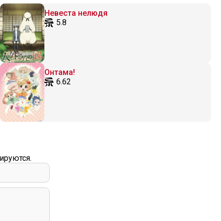
Невеста нелюдя
5.8
Онтама!
6.62
ируются.