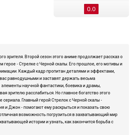
0.0
го зрителя. Второй сезон этого аниме продолжает рассказ о
 герое - Стрелке с Черной скалы. Его прошлое, его мотивы и
 анимации. Каждый кадр пропитан деталями и эффектами,
т вас равнодушными и заставят держать весьма
 элементы научной фантастики, боевика и драмы,
ая зрителю расслабиться. Но главное богатство этого
 сериала. Главный герой Стрелок с Черной скалы -
ия и Джон - помогают ему раскрыться и показать свою
о отличная возможность погрузиться в захватывающий мир
хватывающей истории и узнать, как закончится борьба с