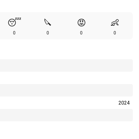
😴
🔪
😡
👶
0
0
0
0
2024