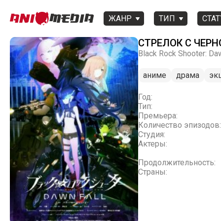
ЖАНР
ТИП
СТАТ
СТРЕЛОК С ЧЕРН
Black Rock Shooter: Daw
аниме
драма
эк
Год:
Тип:
Премьера:
Количество эпизодов:
Студия:
Актеры:
Продолжительность:
Страны: