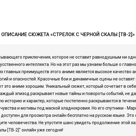
ОПИСАНИЕ СЮЖЕТА «СТРЕЛОК С ЧЕРНОЙ СКАЛЫ [ТВ-2]»
атывающего приключения, которое не оставит равнодушным ни одно
ственного интеллекта. Но на этот раз мы узнаем больше о главном
 из главных преимуществ этого аниме является высокое качество
огий и опасностей. Красочные бои и динамичные сцены не оставя
т это аниме хорошим. Уникальный сюжет, который сочетает в себе
аждый эпизод раскрывает новые тайны и повороты событий, не дав
ю историю и характер, которые постепенно раскрываются в течение
чувства и мотивы под маской хладнокровия. Но его спутники - Мар
" доступен для просмотра онлайн бесплатно на русском языке. Эт
щите человечества. Не упустите шанс увидеть продолжение этой за
лы [ТВ-2]" онлайн уже сегодня!