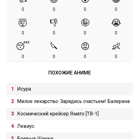
0
0
0
0
🤯
👎
🤪
😭
0
0
0
0
😴
🔪
😡
👶
0
0
0
0
ПОХОЖИЕ АНИМЕ
Исура
Милое лекарство: Зарядись счастьем! Балерина
Королевства кукол
Космический крейсер Ямато [ТВ-1]
Левиус
Боевые Шинки