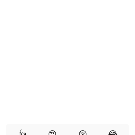
👍
😍
😲
😂