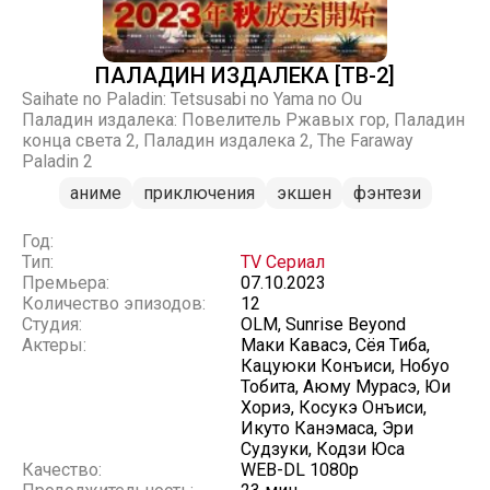
ПАЛАДИН ИЗДАЛЕКА [ТВ-2]
Saihate no Paladin: Tetsusabi no Yama no Ou
Паладин издалека: Повелитель Ржавых гор, Паладин
конца света 2, Паладин издалека 2, The Faraway
Paladin 2
аниме
приключения
экшен
фэнтези
Год:
Тип:
TV Сериал
Премьера:
07.10.2023
Количество эпизодов:
12
Студия:
OLM, Sunrise Beyond
Актеры:
Маки Кавасэ, Сёя Тиба,
Кацуюки Конъиси, Нобуо
Тобита, Аюму Мурасэ, Юи
Хориэ, Косукэ Онъиси,
Икуто Канэмаса, Эри
Судзуки, Кодзи Юса
Качество:
WEB-DL 1080p