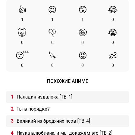
👍
😍
😲
😂
1
1
1
0
🤯
👎
🤪
😭
0
0
0
0
😴
🔪
😡
👶
0
0
0
0
ПОХОЖИЕ АНИМЕ
Паладин издалека [ТВ-1]
Ты в порядке?
Великий из бродячих псов [ТВ-4]
Наука влюблена, и мы докажем это [ТВ-2]