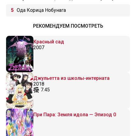
Ода Корица Нобунага
РЕКОМЕНДУЕМ ПОСМОТРЕТЬ
Красный сад
2007
Джульетта из школы-интерната
2018
7.45
При Пара: Земля идола — Эпизод 0