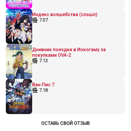
Индекс волшебства (спэшл)
7.07
Дневник поездки в Иокогаму за
покупками OVA-2
7.13
Ван-Пис 7
7.18
ОСТАВЬ СВОЙ ОТЗЫВ