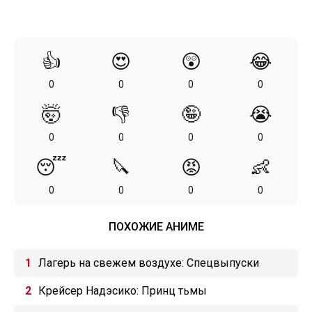
👍
😍
😲
😂
0
0
0
0
🤯
👎
🤪
😭
0
0
0
0
😴
🔪
😡
👶
0
0
0
0
ПОХОЖИЕ АНИМЕ
Лагерь на свежем воздухе: Спецвыпуски
Крейсер Надэсико: Принц тьмы