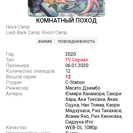
КОМНАТНЫЙ ПОХОД
Heya Camp
Laid-Back Camp: Room Camp
аниме
повседневность
Год:
2020
Тип:
TV Сериал
Премьера:
06.01.2020
Количество эпизодов:
12
Вышла серия:
12
Студия:
C-Station
Режиссер:
Масато Дзимбо
Актеры:
Юмири Ханамори, Саюри
Хара, Аки Тоёсаки, Акио
Оцука, Нао Тояма, Каори
Мидзухаси, Риэ Такахаси,
Асами Яно, Риэ Хикисака,
Сидзука Ито
Качество:
WEB-DL 1080p