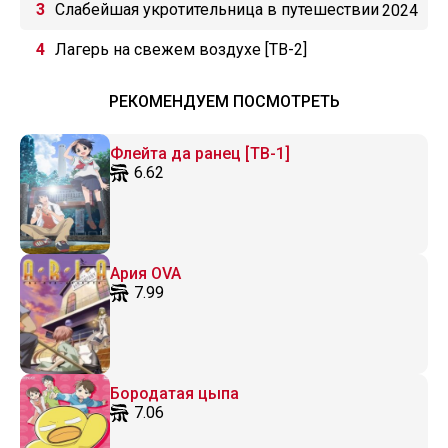
Слабейшая укротительница в путешествии
2024
Лагерь на свежем воздухе [ТВ-2]
РЕКОМЕНДУЕМ ПОСМОТРЕТЬ
Флейта да ранец [ТВ-1]
6.62
Ария OVA
7.99
Бородатая цыпа
7.06