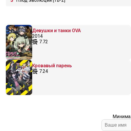
Плод эволюции [ТВ-2]
Девушки и танки OVA
2014
7.72
Кровавый парень
7.24
Минимал