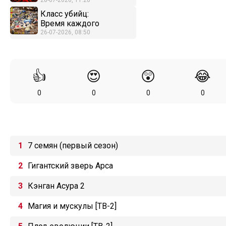
28-07-2026, 11:20
Класс убийц:
Время каждого
26-07-2026, 08:50
👍
😍
😲
😂
0
0
0
0
7 семян (первый сезон)
Гигантский зверь Арса
Кэнган Асура 2
Магия и мускулы [ТВ-2]