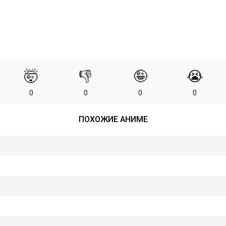
🤯
👎
🤪
😭
0
0
0
0
ПОХОЖИЕ АНИМЕ