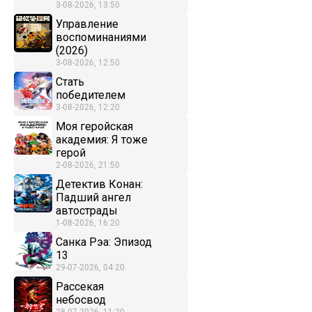
3-08-2026, 13:50
Управление
воспоминаниями
(2026)
3-08-2026, 12:50
Стать
победителем
3-08-2026, 12:20
Моя геройская
академия: Я тоже
герой
2-08-2026, 21:50
Детектив Конан:
Падший ангел
автострады
1-08-2026, 16:20
Санка Рэа: Эпизод
13
29-07-2026, 04:20
Рассекая
небосвод