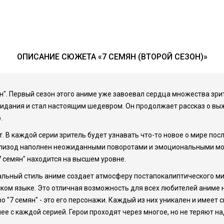
ОПИСАНИЕ СЮЖЕТА «7 СЕМЯН (ВТОРОЙ СЕЗОН)»
ян". Первый сезон этого аниме уже завоевал сердца множества зр
идания и стал настоящим шедевром. Он продолжает рассказ о вы
.
т. В каждой серии зритель будет узнавать что-то новое о мире по
эпизод наполнен неожиданными поворотами и эмоциональными мом
7 семян" находится на высшем уровне.
льный стиль аниме создает атмосферу постапокалиптического мир
сском языке. Это отличная возможность для всех любителей аним
 "7 семян" - это его персонажи. Каждый из них уникален и имеет 
е с каждой серией. Герои проходят через многое, но не теряют на