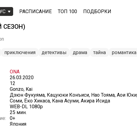
УС
РАСПИСАНИЕ
ТОП 100
ПОДБОРКИ
Й СЕЗОН)
on
приключения
детективы
драма
тайна
романтика
ONA
26.03.2020
12
Gonzo, Kai
Дзюн Фукуяма, Кацуюки Конъиси, Нао Тояма, Аои Юки,
Соми, Ёко Хикаса, Кана Асуми, Акира Исида
WEB-DL 1080p
25 мин.
ие:
0+
Япония