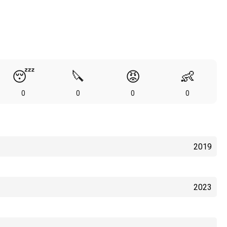
😴
🔪
😡
👶
0
0
0
0
2019
2023