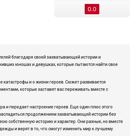
0.0
ителей благодаря своей захватывающей истории и
живших юношах и девушках, которые пытаются найти свое
сле катастрофы и о жизни героев. Сюжет развивается
ентами, которые заставят вас переживать вместе с
а и передает настроение героев. Еще один плюс этого
е насладиться продолжением захватывающей истории без
свою собственную историю и характер. Они разные, но вместе
дежды и верят в то, что смогут изменить мир к лучшему.