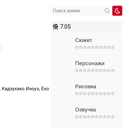
7.05
Сюжет
Персонажи
Рисовка
 Кадзухико Иноуэ, Ёко
Озвучка