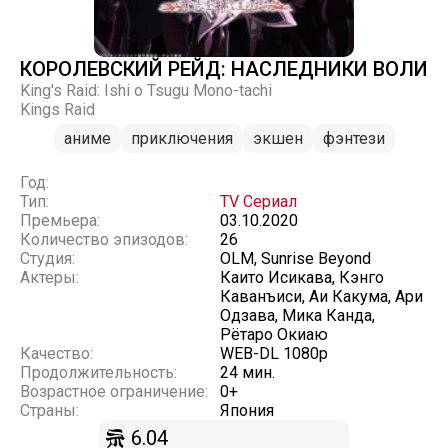
КОРОЛЕВСКИЙ РЕЙД: НАСЛЕДНИКИ ВОЛИ
King's Raid: Ishi o Tsugu Mono-tachi
Kings Raid
аниме
приключения
экшен
фэнтези
Год:
Тип:
TV Сериал
Премьера:
03.10.2020
Количество эпизодов:
26
Студия:
OLM, Sunrise Beyond
Актеры:
Каито Исикава, Кэнго
Каванъиси, Аи Какума, Ари
Одзава, Мика Канда,
Рётаро Окиаю
Качество:
WEB-DL 1080p
Продолжительность:
24 мин.
Возрастное ограничение:
0+
Страны:
Япония
6.04