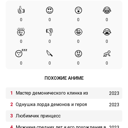
👍
😍
😲
😂
0
0
0
0
🤯
👎
🤪
😭
0
0
0
0
😴
🔪
😡
👶
0
0
0
0
ПОХОЖИЕ АНИМЕ
Мастер демонического клинка из
2023
академии «Святого Меча»
Однушка лорда демонов и героя
2023
Любимчик принцесс
Мужчина средних лет и его похождения в
2023