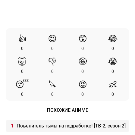
👍
😍
😲
😂
0
0
0
0
🤯
👎
🤪
😭
0
0
0
0
😴
🔪
😡
👶
0
0
0
0
ПОХОЖИЕ АНИМЕ
Повелитель тьмы на подработке! [ТВ-2, сезон 2]