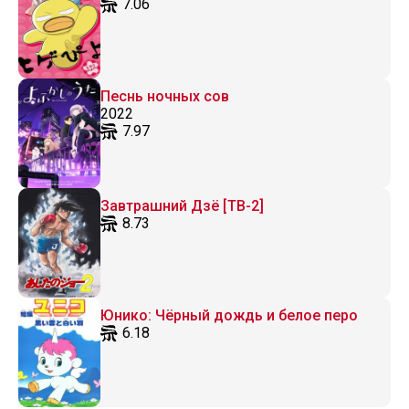
7.06
Песнь ночных сов
2022
7.97
Завтрашний Дзё [ТВ-2]
8.73
Юнико: Чёрный дождь и белое перо
6.18