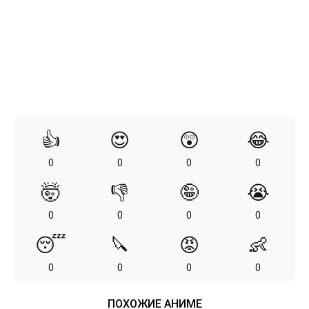
👍
😍
😲
😂
0
0
0
0
🤯
👎
🤪
😭
0
0
0
0
😴
🔪
😡
👶
0
0
0
0
ПОХОЖИЕ АНИМЕ