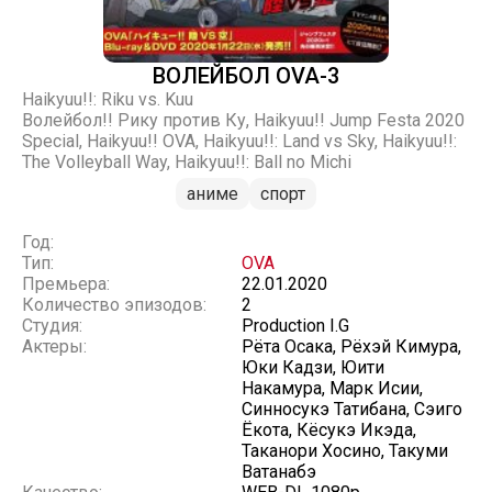
ВОЛЕЙБОЛ OVA-3
Haikyuu!!: Riku vs. Kuu
Волейбол!! Рику против Ку, Haikyuu!! Jump Festa 2020
Special, Haikyuu!! OVA, Haikyuu!!: Land vs Sky, Haikyuu!!:
The Volleyball Way, Haikyuu!!: Ball no Michi
аниме
спорт
Год:
Тип:
OVA
Премьера:
22.01.2020
Количество эпизодов:
2
Студия:
Production I.G
Актеры:
Рёта Осака, Рёхэй Кимура,
Юки Кадзи, Юити
Накамура, Марк Исии,
Синносукэ Татибана, Сэиго
Ёкота, Кёсукэ Икэда,
Таканори Хосино, Такуми
Ватанабэ