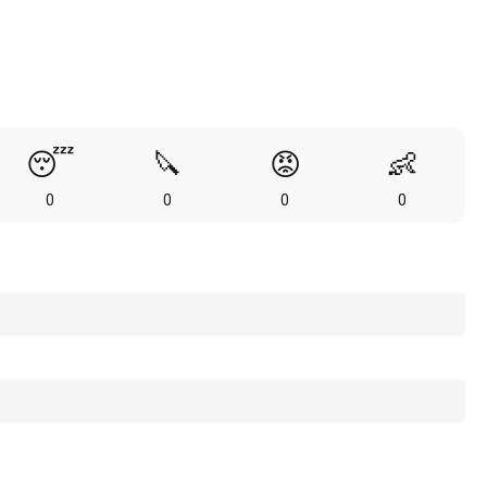
😴
🔪
😡
👶
0
0
0
0