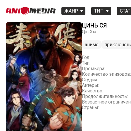
ЖАНР
ТИП
СТАТ
ЦИНЬ СЯ
Qin Xia
аниме
приключен
Год:
Тип:
Премьера:
Количество эпизодов:
Студия:
Актеры:
Качество:
Продолжительность:
Возрастное ограничен
Страны: