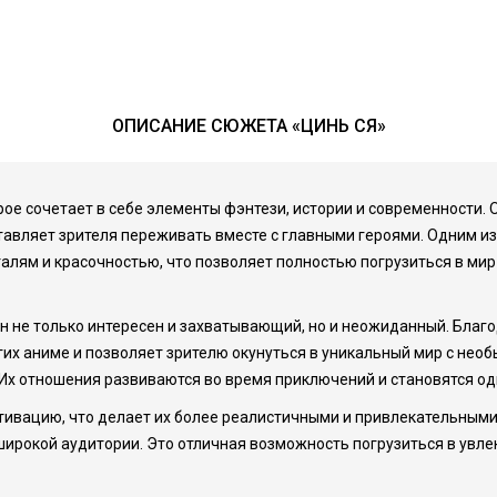
ОПИСАНИЕ СЮЖЕТА «ЦИНЬ СЯ»
ое сочетает в себе элементы фэнтези, истории и современности. О
тавляет зрителя переживать вместе с главными героями. Одним и
лям и красочностью, что позволяет полностью погрузиться в мир 
н не только интересен и захватывающий, но и неожиданный. Благ
гих аниме и позволяет зрителю окунуться в уникальный мир с нео
Их отношения развиваются во время приключений и становятся од
ивацию, что делает их более реалистичными и привлекательными 
 широкой аудитории. Это отличная возможность погрузиться в увл