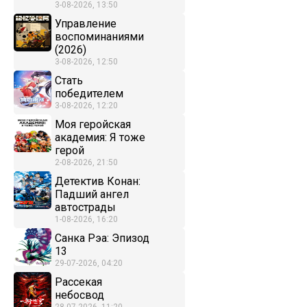
3-08-2026, 13:50
Управление
воспоминаниями
(2026)
3-08-2026, 12:50
Стать
победителем
3-08-2026, 12:20
Моя геройская
академия: Я тоже
герой
2-08-2026, 21:50
Детектив Конан:
Падший ангел
автострады
1-08-2026, 16:20
Санка Рэа: Эпизод
13
29-07-2026, 04:20
Рассекая
небосвод