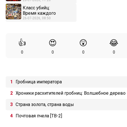
28-07-2026, 11:20
Класс убийц:
Время каждого
26-07-2026, 08:50
👍
😍
😲
😂
0
0
0
0
Гробница императора
Хроники расхитителей гробниц: Волшебное дерево
Страна золота, страна воды
Почтовая пчела [ТВ-2]