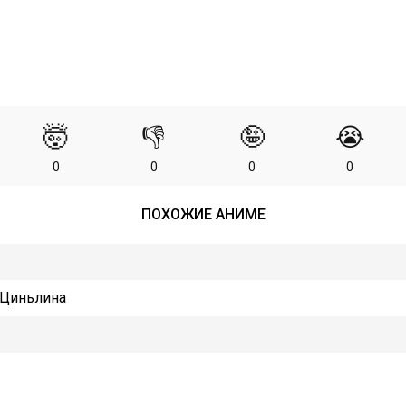
🤯
👎
🤪
😭
0
0
0
0
ПОХОЖИЕ АНИМЕ
 Циньлина