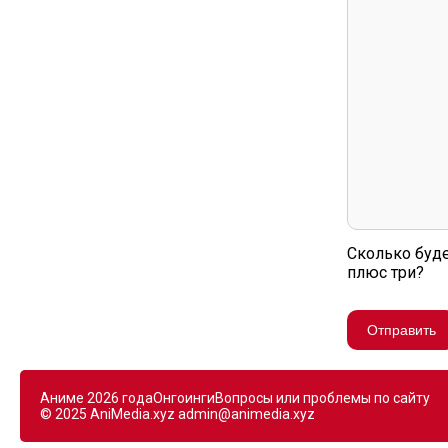
Сколько буде
плюс три?
Отправить
Аниме 2026 года
Онгоинги
Вопросы или проблемы по сайту
© 2025 AniMedia.xyz
admin@animedia.xyz