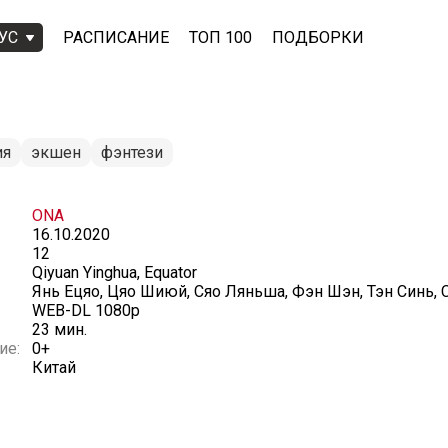
УС
РАСПИСАНИЕ
ТОП 100
ПОДБОРКИ
ия
экшен
фэнтези
ONA
16.10.2020
12
Qiyuan Yinghua, Equator
Янь Ецяо, Цяо Шиюй, Сяо Ляньша, Фэн Шэн, Тэн Синь, 
WEB-DL 1080p
23 мин.
ие:
0+
Китай