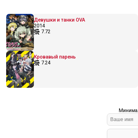
Девушки и танки OVA
2014
7.72
Кровавый парень
7.24
Минимал