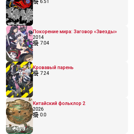
6.51
Покорение мира: Заговор «Звезды»
2014
7.04
Кровавый парень
7.24
Китайский фольклор 2
2026
0.0