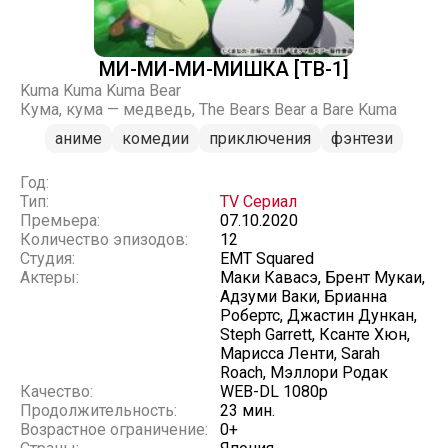
МИ-МИ-МИ-МИШКА [ТВ-1]
Kuma Kuma Kuma Bear
Кума, кума — медведь, The Bears Bear a Bare Kuma
аниме
комедии
приключения
фэнтези
Год:
Тип:
TV Сериал
Премьера:
07.10.2020
Количество эпизодов:
12
Студия:
EMT Squared
Актеры:
Маки Кавасэ, Брент Мукаи,
Адзуми Ваки, Брианна
Робертс, Джастин Дункан,
Steph Garrett, Ксанте Хюн,
Марисса Ленти, Sarah
Roach, Мэллори Родак
Качество:
WEB-DL 1080p
Продолжительность:
23 мин.
Возрастное ограничение:
0+