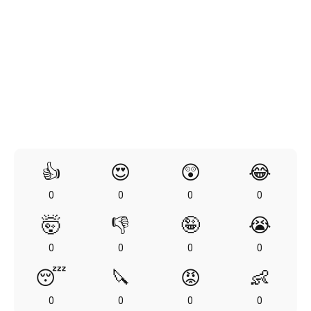
👍
😍
😲
😂
0
0
0
0
🤯
👎
🤪
😭
0
0
0
0
😴
🔪
😡
👶
0
0
0
0