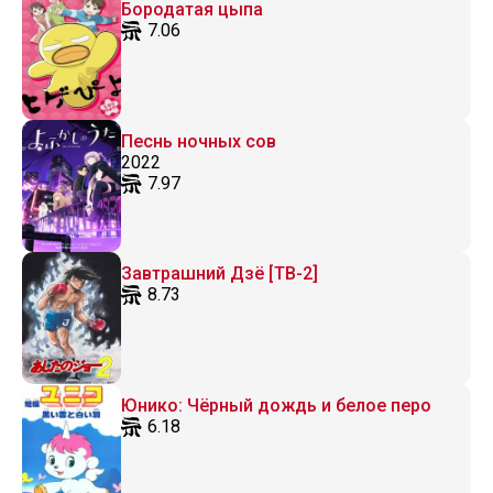
Бородатая цыпа
7.06
Песнь ночных сов
2022
7.97
Завтрашний Дзё [ТВ-2]
8.73
Юнико: Чёрный дождь и белое перо
6.18