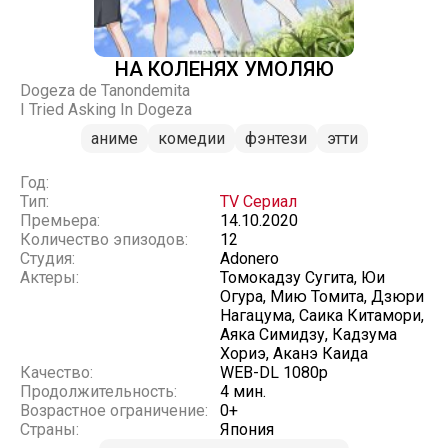
НА КОЛЕНЯХ УМОЛЯЮ
Dogeza de Tanondemita
I Tried Asking In Dogeza
аниме
комедии
фэнтези
этти
Год:
Тип:
TV Сериал
Премьера:
14.10.2020
Количество эпизодов:
12
Студия:
Adonero
Актеры:
Томокадзу Сугита, Юи
Огура, Мию Томита, Дзюри
Нагацума, Саика Китамори,
Аяка Симидзу, Кадзума
Хориэ, Аканэ Каида
Качество:
WEB-DL 1080p
Продолжительность:
4 мин.
Возрастное ограничение:
0+
Страны:
Япония