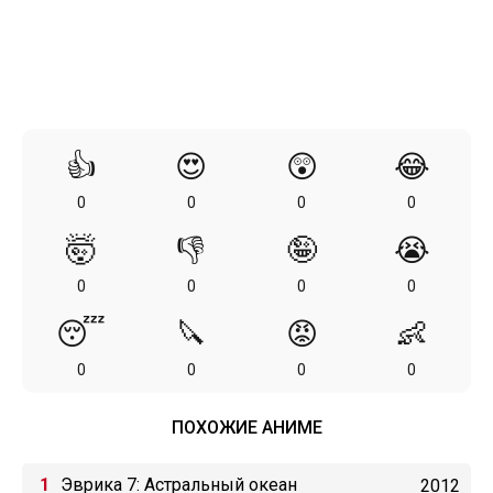
👍
😍
😲
😂
0
0
0
0
🤯
👎
🤪
😭
0
0
0
0
😴
🔪
😡
👶
0
0
0
0
ПОХОЖИЕ АНИМЕ
Эврика 7: Астральный океан
2012