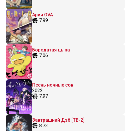
Ария OVA
7.99
Бородатая цыпа
7.06
Песнь ночных сов
2022
7.97
Завтрашний Дзё [ТВ-2]
8.73