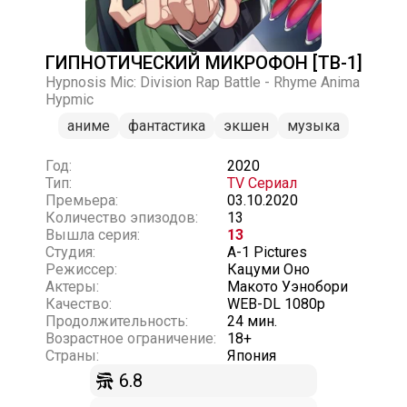
ГИПНОТИЧЕСКИЙ МИКРОФОН [ТВ-1]
Hypnosis Mic: Division Rap Battle - Rhyme Anima
Hypmic
аниме
фантастика
экшен
музыка
Год:
2020
Тип:
TV Сериал
Премьера:
03.10.2020
Количество эпизодов:
13
Вышла серия:
13
Студия:
A-1 Pictures
Режиссер:
Кацуми Оно
Актеры:
Макото Уэнобори
Качество:
WEB-DL 1080p
Продолжительность:
24 мин.
Возрастное ограничение:
18+
Страны:
Япония
6.8