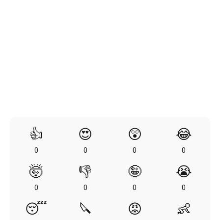
👍
😍
😲
😂
0
0
0
0
🤯
👎
🤪
😭
0
0
0
0
😴
🔪
😡
👶