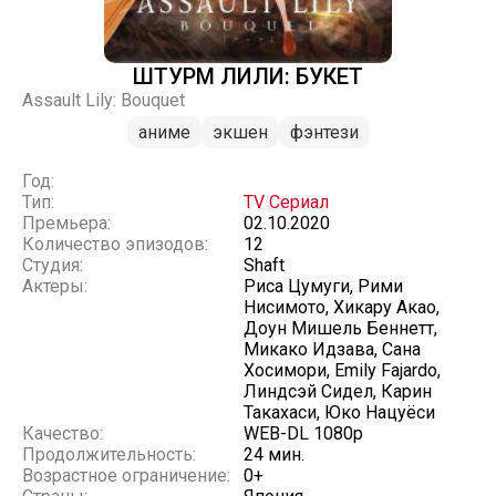
ШТУРМ ЛИЛИ: БУКЕТ
Assault Lily: Bouquet
аниме
экшен
фэнтези
Год:
Тип:
TV Сериал
Премьера:
02.10.2020
Количество эпизодов:
12
Студия:
Shaft
Актеры:
Риса Цумуги, Рими
Нисимото, Хикару Акао,
Доун Мишель Беннетт,
Микако Идзава, Сана
Хосимори, Emily Fajardo,
Линдсэй Сидел, Карин
Такахаси, Юко Нацуёси
Качество:
WEB-DL 1080p
Продолжительность:
24 мин.
Возрастное ограничение:
0+