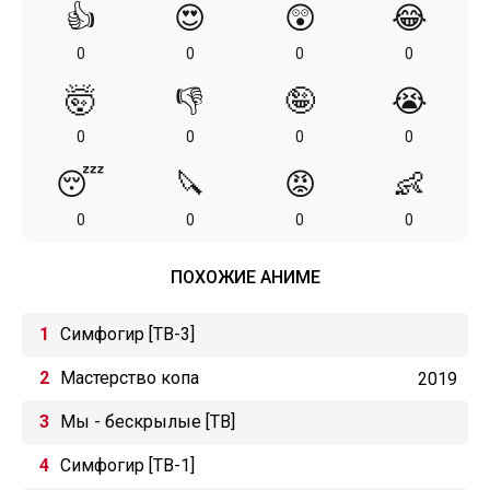
👍
😍
😲
😂
0
0
0
0
🤯
👎
🤪
😭
0
0
0
0
😴
🔪
😡
👶
0
0
0
0
ПОХОЖИЕ АНИМЕ
Симфогир [ТВ-3]
Мастерство копа
2019
Мы - бескрылые [ТВ]
Симфогир [ТВ-1]