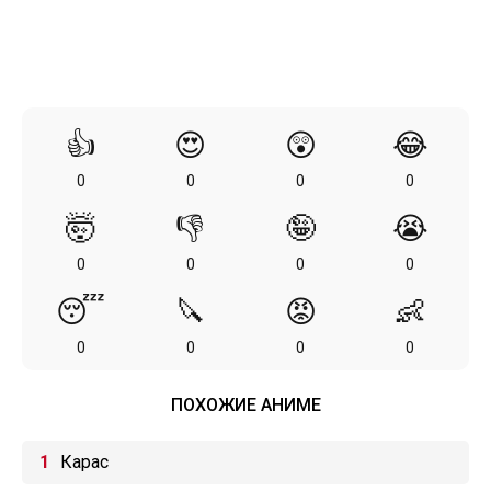
👍
😍
😲
😂
0
0
0
0
🤯
👎
🤪
😭
0
0
0
0
😴
🔪
😡
👶
0
0
0
0
ПОХОЖИЕ АНИМЕ
Карас