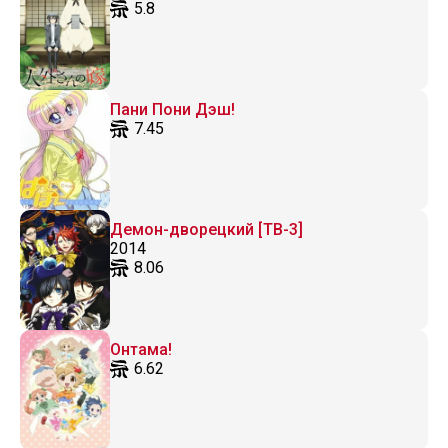
5.8
Пани Пони Дэш!
7.45
Демон-дворецкий [ТВ-3]
2014
8.06
Онтама!
6.62