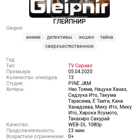
ГЛЕЙПНИР
Gleipnir
аниме
детективы
экшен
тайна
сверхъестественное
Год:
Тип:
TV Сериал
Премьера:
05.04.2020
Количество эпизодов:
13
Студия:
PINE JAM
Актеры:
Нао Тояма, Нацуки Ханаэ,
Сидзука Ито, Такума
Тэрасима, Ё Таити, Кана
Ханадзава, Мику Ито, Мику
Ито, Хироки Ясумото,
Такахиро Сакурай
Качество:
WEB-DL 1080p
Продолжительность:
23 мин.
Возрастное ограничение:
0+