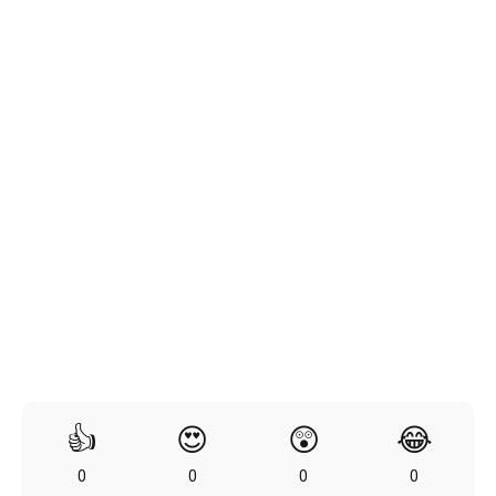
👍
😍
😲
😂
0
0
0
0