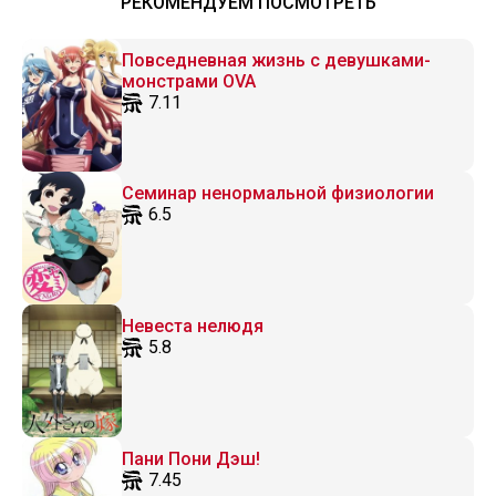
РЕКОМЕНДУЕМ ПОСМОТРЕТЬ
Повседневная жизнь с девушками-
монстрами OVA
7.11
Семинар ненормальной физиологии
6.5
Невеста нелюдя
5.8
Пани Пони Дэш!
7.45