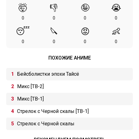
🤯
👎
🤪
😭
0
0
0
0
😴
🔪
😡
👶
0
0
0
0
ПОХОЖИЕ АНИМЕ
Бейсболистки эпохи Тайсё
Микс [ТВ-2]
Микс [ТВ-1]
Стрелок с Черной скалы [ТВ-1]
Стрелок с Черной скалы