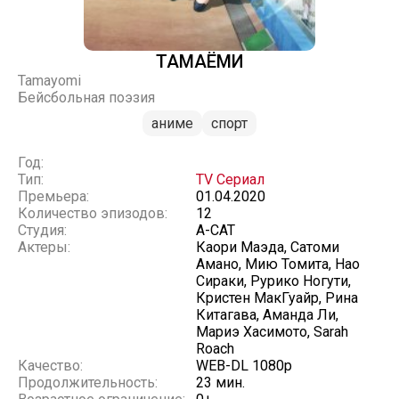
ТАМАЁМИ
Tamayomi
Бейсбольная поэзия
аниме
спорт
Год:
Тип:
TV Сериал
Премьера:
01.04.2020
Количество эпизодов:
12
Студия:
A-CAT
Актеры:
Каори Маэда, Сатоми
Амано, Мию Томита, Нао
Сираки, Рурико Ногути,
Кристен МакГуайр, Рина
Китагава, Аманда Ли,
Мариэ Хасимото, Sarah
Roach
Качество:
WEB-DL 1080p
Продолжительность:
23 мин.