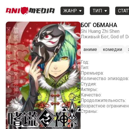
ЖАНР
ТИП
СТАТ
БОГ ОБМАНА
Shi Huang Zhi Shen
Лживый Бог, God of De
аниме
комедии
Год:
Тип:
Премьера:
Количество эпизодов:
Студия:
Актеры:
Качество:
Продолжительность:
Возрастное ограничен
Страны: