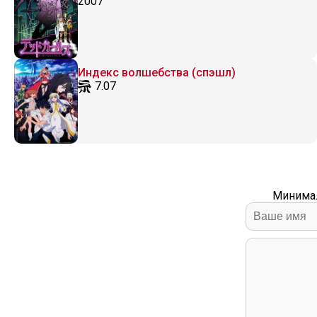
2007
Индекс волшебства (спэшл)
7.07
Минимал