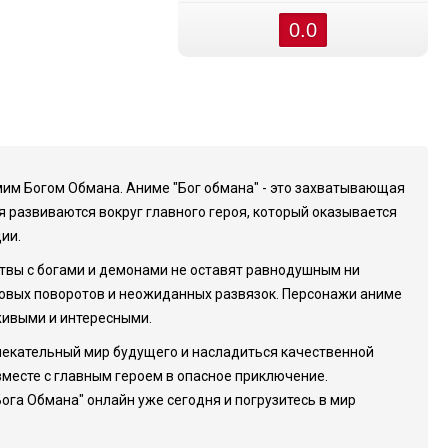
0.0
самим Богом Обмана. Аниме "Бог обмана" - это захватывающая
я развиваются вокруг главного героя, который оказывается
ии.
твы с богами и демонами не оставят равнодушным ни
 новых поворотов и неожиданных развязок. Персонажи аниме
живыми и интересными.
влекательный мир будущего и насладиться качественной
месте с главным героем в опасное приключение.
ога Обмана" онлайн уже сегодня и погрузитесь в мир