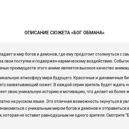
ОПИСАНИЕ СЮЖЕТА «БОГ ОБМАНА»
опадает в мир богов и демонов, где ему предстоит столкнуться с 
 за свои поступки и подвержен кармическому воздействию. Событи
авных преимуществ этого аниме является высокое качество анимац
никальную атмосферу мира будущего. Красочные и динамичные би
то его захватывающий сюжет. В каждой серии зритель будет ждать
еет свою уникальную историю и мотивацию, что делает их более 
латно на русском языке. Это отличная возможность окунуться в у
накомиться с уникальным миром богов и демонов и отправиться в
 которая не оставит равнодушным ни одного зрителя. Смотрите "Б