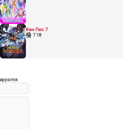
Ван-Пис 7
7.18
ируются.