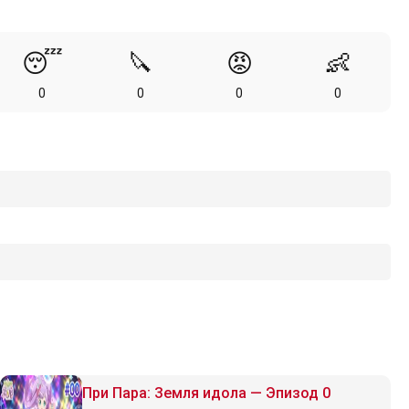
😴
🔪
😡
👶
0
0
0
0
При Пара: Земля идола — Эпизод 0