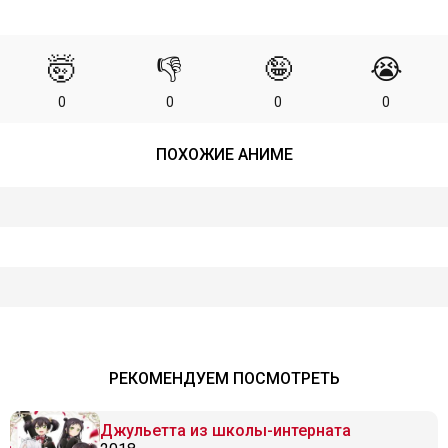
🤯
👎
🤪
😭
0
0
0
0
ПОХОЖИЕ АНИМЕ
РЕКОМЕНДУЕМ ПОСМОТРЕТЬ
Джульетта из школы-интерната