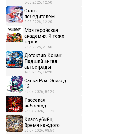
3-08-2026, 12:50
Стать
победителем
3-08-2026, 12:20
Моя геройская
академия: Я тоже
герой
2-08-2026, 21:50
Детектив Конан:
Падший ангел
автострады
1-08-2026, 16:20
Санка Рэа: Эпизод
13
29-07-2026, 04:20
Рассекая
небосвод
28-07-2026, 11:20
Класс убийц:
Время каждого
26-07-2026, 08:50