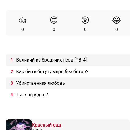
👍
😍
😲
😂
0
0
0
0
Великий из бродячих псов [ТВ-4]
Как быть богу в мире без богов?
Убийственная любовь
Ты в порядке?
Красный сад