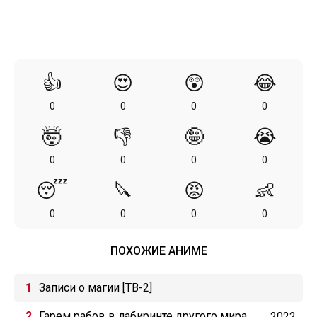
👍
😍
😲
😂
0
0
0
0
🤯
👎
🤪
😭
0
0
0
0
😴
🔪
😡
👶
0
0
0
0
ПОХОЖИЕ АНИМЕ
Записи о магии [ТВ-2]
Гарем рабов в лабиринте другого мира
2022