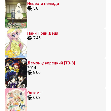
Невеста нелюдя
5.8
Пани Пони Дэш!
7.45
Демон-дворецкий [ТВ-3]
2014
8.06
Онтама!
6.62