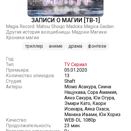
ЗАПИСИ О МАГИИ [ТВ-1]
Magia Record: Mahou Shoujo Madoka Magica Gaiden
Другая история волшебницы Мадоки Магики:
Хроники магии
триллер
аниме
драма
фэнтези
Год:
Тип:
TV Сериал
Премьера:
05.01.2020
Количество эпизодов:
13
Студия:
Shaft
Актеры:
Момо Асакура, Сиина
Нацукава, Сора Амамия,
Аянэ Сакура, Юи Огура,
Эмири Като, Каори
Исихара, Аяка Охаси,
Манака Ивами, Юи Хориэ
Качество:
WEB-DL 1080p
Продолжительность:
23 мин.