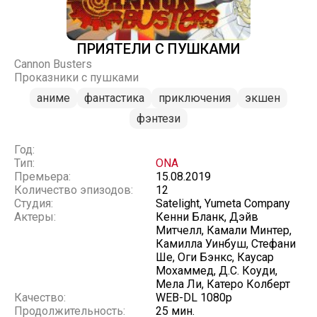
ПРИЯТЕЛИ С ПУШКАМИ
Cannon Busters
Проказники с пушками
аниме
фантастика
приключения
экшен
фэнтези
Год:
Тип:
ONA
Премьера:
15.08.2019
Количество эпизодов:
12
Студия:
Satelight, Yumeta Company
Актеры:
Кенни Бланк, Дэйв
Митчелл, Камали Минтер,
Камилла Уинбуш, Стефани
Ше, Оги Бэнкс, Каусар
Мохаммед, Д.С. Коуди,
Мела Ли, Катеро Колберт
Качество:
WEB-DL 1080p
Продолжительность:
25 мин.