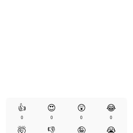
👍
😍
😲
😂
0
0
0
0
🤯
👎
🤪
😭