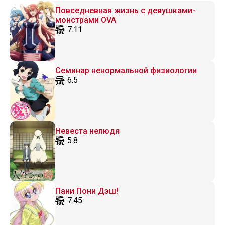
Повседневная жизнь с девушками-
монстрами OVA
7.11
Семинар ненормальной физиологии
6.5
Невеста нелюдя
5.8
Пани Пони Дэш!
7.45