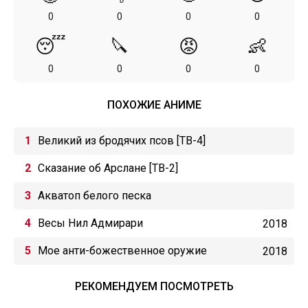
0
0
0
0
😴
🔪
😡
👶
0
0
0
0
ПОХОЖИЕ АНИМЕ
Великий из бродячих псов [ТВ-4]
Сказание об Арслане [ТВ-2]
Акватоп белого песка
Весы Нил Адмирари
2018
Мое анти-божественное оружие
2018
РЕКОМЕНДУЕМ ПОСМОТРЕТЬ