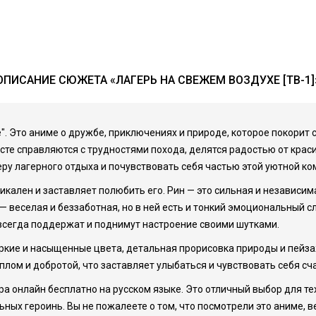
ОПИСАНИЕ СЮЖЕТА «ЛАГЕРЬ НА СВЕЖЕМ ВОЗДУХЕ [ТВ-1]
". Это аниме о дружбе, приключениях и природе, которое покорит 
сте справляются с трудностями похода, делятся радостью от кра
ру лагерного отдыха и почувствовать себя частью этой уютной ко
кален и заставляет полюбить его. Рин — это сильная и независима
— веселая и беззаботная, но в ней есть и тонкий эмоциональный с
 всегда поддержат и поднимут настроение своими шутками.
ркие и насыщенные цвета, детальная прорисовка природы и пейза
плом и добротой, что заставляет улыбаться и чувствовать себя сч
 онлайн бесплатно на русском языке. Это отличный выбор для тех,
ных героинь. Вы не пожалеете о том, что посмотрели это аниме, в