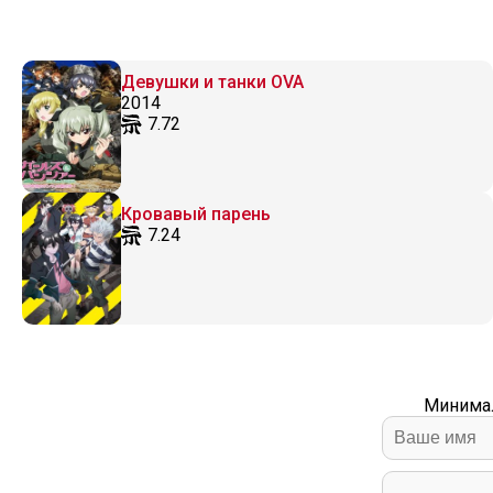
Девушки и танки OVA
2014
7.72
Кровавый парень
7.24
Минимал