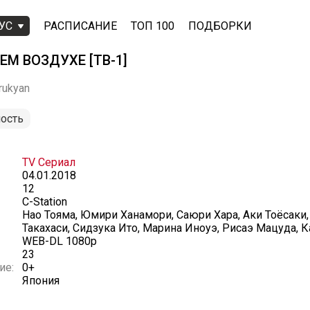
УС
РАСПИСАНИЕ
ТОП 100
ПОДБОРКИ
ЕМ ВОЗДУХЕ [ТВ-1]
rukyan
ость
TV Сериал
04.01.2018
12
C-Station
Нао Тояма, Юмири Ханамори, Саюри Хара, Аки Тоёсаки,
Такахаси, Сидзука Ито, Марина Иноуэ, Рисаэ Мацуда, 
WEB-DL 1080p
23
ие:
0+
Япония