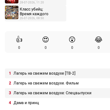
28-07-2026, 11:20
Класс убийц:
Время каждого
26-07-2026, 08:50
👍
😍
😲
😂
0
0
0
0
Лагерь на свежем воздухе [ТВ-2]
Лагерь на свежем воздухе. Фильм
Лагерь на свежем воздухе: Спецвыпуски
Дама и принц