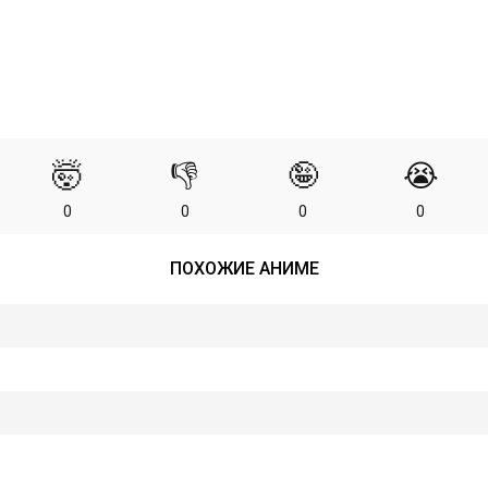
🤯
👎
🤪
😭
0
0
0
0
ПОХОЖИЕ АНИМЕ