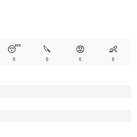
😴
🔪
😡
👶
0
0
0
0