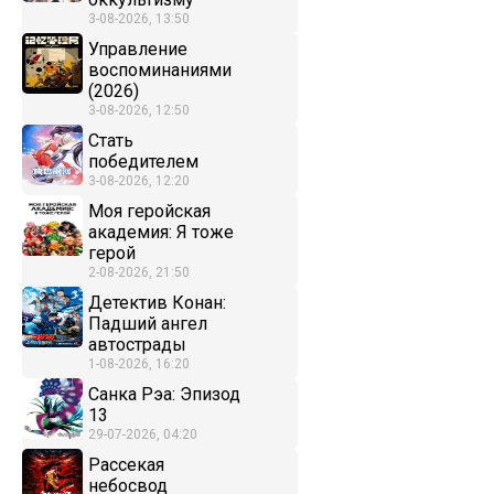
3-08-2026, 13:50
Управление
воспоминаниями
(2026)
3-08-2026, 12:50
Стать
победителем
3-08-2026, 12:20
Моя геройская
академия: Я тоже
герой
2-08-2026, 21:50
Детектив Конан:
Падший ангел
автострады
1-08-2026, 16:20
Санка Рэа: Эпизод
13
29-07-2026, 04:20
Рассекая
небосвод