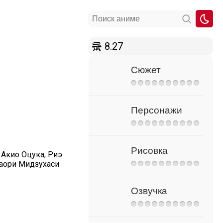
8.27
Сюжет
Персонажи
Рисовка
 Акио Оцука, Риэ
Каори Мидзухаси
Озвучка