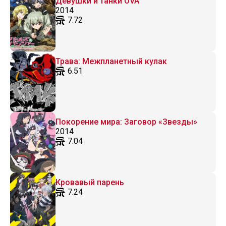
Девушки и танки OVA
2014
7.72
Трава: Межпланетный кулак
6.51
Покорение мира: Заговор «Звезды»
2014
7.04
Кровавый парень
7.24