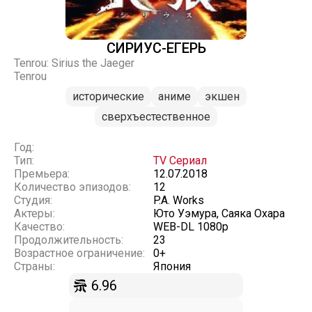
СИРИУС-ЕГЕРЬ
Tenrou: Sirius the Jaeger
Tenrou
исторические
аниме
экшен
сверхъестественное
Год:
Тип:
TV Сериал
Премьера:
12.07.2018
Количество эпизодов:
12
Студия:
P.A. Works
Актеры:
Юто Уэмура, Саяка Охара
Качество:
WEB-DL 1080p
Продолжительность:
23
Возрастное ограничение:
0+
Страны:
Япония
6.96