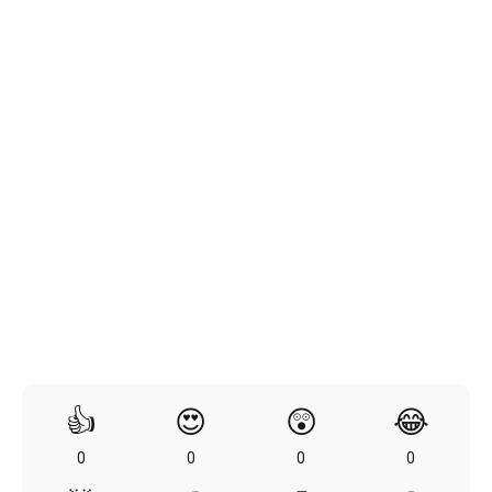
👍
😍
😲
😂
0
0
0
0