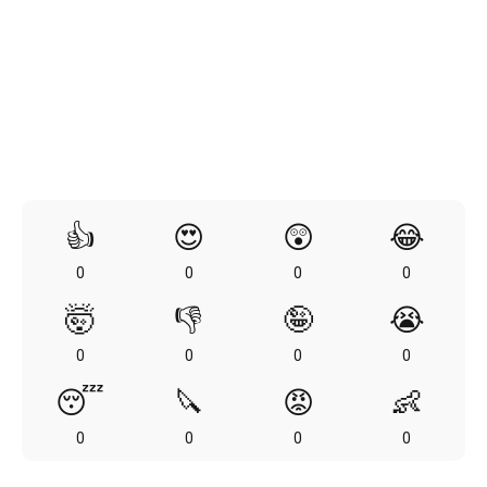
👍
😍
😲
😂
0
0
0
0
🤯
👎
🤪
😭
0
0
0
0
😴
🔪
😡
👶
0
0
0
0