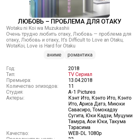
ЛЮБОВЬ – ПРОБЛЕМА ДЛЯ ОТАКУ
Wotaku ni Koi wa Muzukashii
Очень трудно любить отаку, Любовь — проблема для
отаку, Любовь и отаку, It's Difficult to Love an Otaku,
WotaKoi, Love is Hard for Otaku
аниме
романтика
Год:
2018
Тип:
TV Сериал
Премьера:
13.04.2018
Количество эпизодов:
11
Студия:
A-1 Pictures
Актеры:
Кэнт Ито, Кэнто Ито, Кэнто
Ито, Ариса Датэ, Миюки
Савасиро, Томокадзу
Сугита, Юки Кадзи, Муцуми
Тамура, Аои Юки, Такума
Тэрасима
Качество:
WEB-DL 1080p