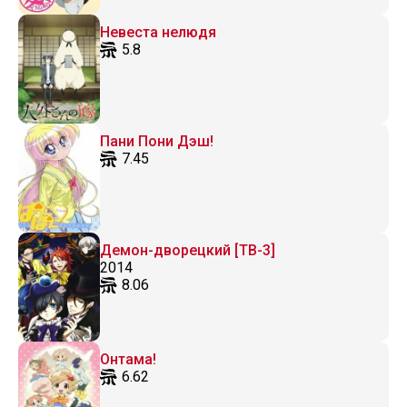
Невеста нелюдя
5.8
Пани Пони Дэш!
7.45
Демон-дворецкий [ТВ-3]
2014
8.06
Онтама!
6.62