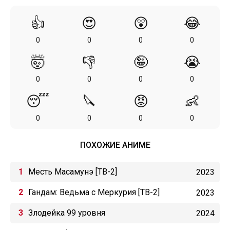
👍
😍
😲
😂
0
0
0
0
🤯
👎
🤪
😭
0
0
0
0
😴
🔪
😡
👶
0
0
0
0
ПОХОЖИЕ АНИМЕ
Месть Масамунэ [ТВ-2]
2023
Гандам: Ведьма с Меркурия [ТВ-2]
2023
Злодейка 99 уровня
2024