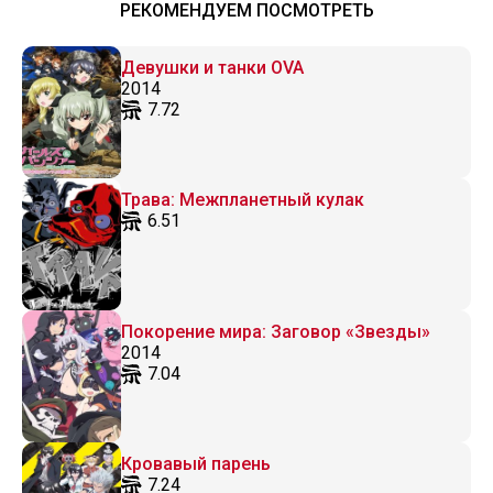
РЕКОМЕНДУЕМ ПОСМОТРЕТЬ
Девушки и танки OVA
2014
7.72
Трава: Межпланетный кулак
6.51
Покорение мира: Заговор «Звезды»
2014
7.04
Кровавый парень
7.24