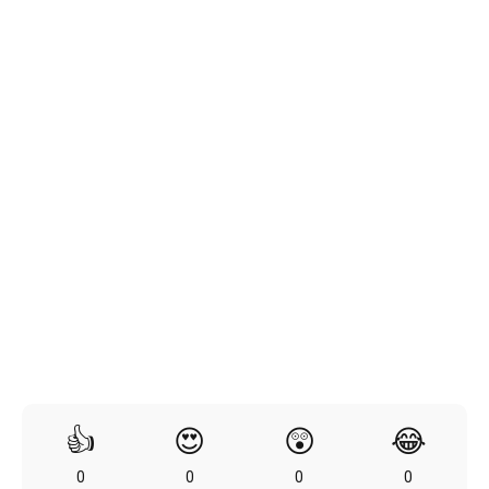
👍
😍
😲
😂
0
0
0
0