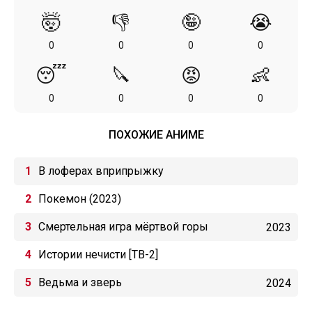
🤯
👎
🤪
😭
0
0
0
0
😴
🔪
😡
👶
0
0
0
0
ПОХОЖИЕ АНИМЕ
В лоферах вприпрыжку
Покемон (2023)
Смертельная игра мёртвой горы
2023
Истории нечисти [ТВ-2]
Ведьма и зверь
2024