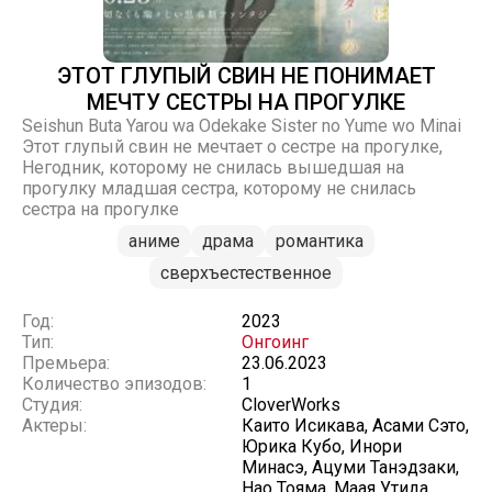
ЭТОТ ГЛУПЫЙ СВИН НЕ ПОНИМАЕТ
МЕЧТУ СЕСТРЫ НА ПРОГУЛКЕ
Seishun Buta Yarou wa Odekake Sister no Yume wo Minai
Этот глупый свин не мечтает о сестрe на прогулке,
Негодник, которому не снилась вышедшая на
прогулку младшая сестра, которому не снилась
сестра на прогулке
аниме
драма
романтика
сверхъестественное
Год:
2023
Тип:
Онгоинг
Премьера:
23.06.2023
Количество эпизодов:
1
Студия:
CloverWorks
Актеры:
Каито Исикава, Асами Сэто,
Юрика Кубо, Инори
Минасэ, Ацуми Танэдзаки,
Нао Тояма, Маая Утида