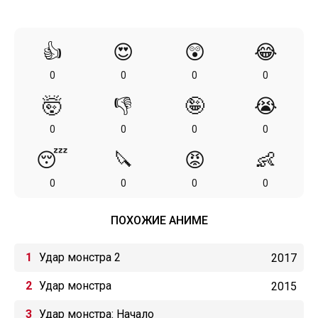
👍
😍
😲
😂
0
0
0
0
🤯
👎
🤪
😭
0
0
0
0
😴
🔪
😡
👶
0
0
0
0
ПОХОЖИЕ АНИМЕ
Удар монстра 2
2017
Удар монстра
2015
Удар монстра: Начало