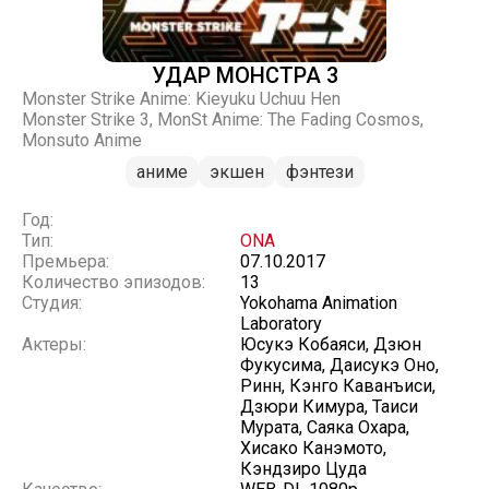
УДАР МОНСТРА 3
Monster Strike Anime: Kieyuku Uchuu Hen
Monster Strike 3, MonSt Anime: The Fading Cosmos,
Monsuto Anime
аниме
экшен
фэнтези
Год:
Тип:
ONA
Премьера:
07.10.2017
Количество эпизодов:
13
Студия:
Yokohama Animation
Laboratory
Актеры:
Юсукэ Кобаяси, Дзюн
Фукусима, Даисукэ Оно,
Ринн, Кэнго Каванъиси,
Дзюри Кимура, Таиси
Мурата, Саяка Охара,
Хисако Канэмото,
Кэндзиро Цуда