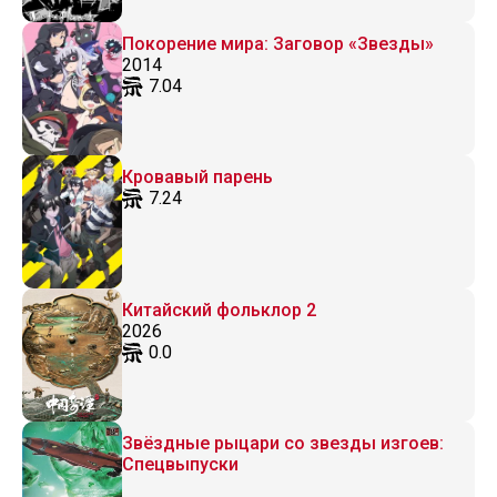
Покорение мира: Заговор «Звезды»
2014
7.04
Кровавый парень
7.24
Китайский фольклор 2
2026
0.0
Звёздные рыцари со звезды изгоев:
Спецвыпуски