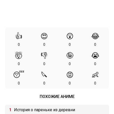
👍
😍
😲
😂
0
0
0
0
🤯
👎
🤪
😭
0
0
0
0
😴
🔪
😡
👶
0
0
0
0
ПОХОЖИЕ АНИМЕ
История о пареньке из деревни