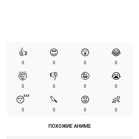
👍
😍
😲
😂
0
0
0
0
🤯
👎
🤪
😭
0
0
0
0
😴
🔪
😡
👶
0
0
0
0
ПОХОЖИЕ АНИМЕ