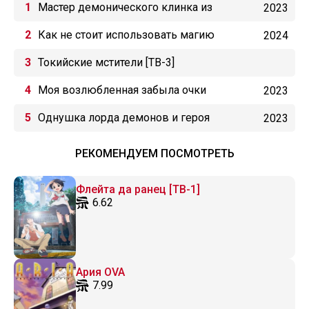
Мастер демонического клинка из
2023
академии «Святого Меча»
Как не стоит использовать магию
2024
исцеления
Токийские мстители [ТВ-3]
Моя возлюбленная забыла очки
2023
Однушка лорда демонов и героя
2023
РЕКОМЕНДУЕМ ПОСМОТРЕТЬ
Флейта да ранец [ТВ-1]
6.62
Ария OVA
7.99