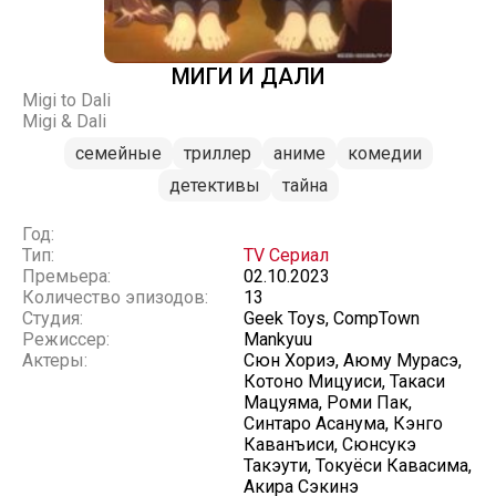
МИГИ И ДАЛИ
Migi to Dali
Migi & Dali
семейные
триллер
аниме
комедии
детективы
тайна
Год:
Тип:
TV Сериал
Премьера:
02.10.2023
Количество эпизодов:
13
Студия:
Geek Toys, CompTown
Режиссер:
Mankyuu
Актеры:
Сюн Хориэ, Аюму Мурасэ,
Котоно Мицуиси, Такаси
Мацуяма, Роми Пак,
Синтаро Асанума, Кэнго
Каванъиси, Сюнсукэ
Такэути, Токуёси Кавасима,
Акира Сэкинэ