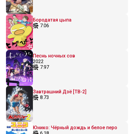
Бородатая цыпа
7.06
Песнь ночных сов
2022
7.97
Завтрашний Дзё [ТВ-2]
8.73
Юнико: Чёрный дождь и белое перо
6.18