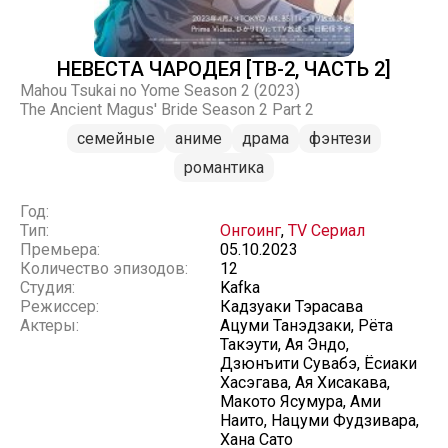
НЕВЕСТА ЧАРОДЕЯ [ТВ-2, ЧАСТЬ 2]
Mahou Tsukai no Yome Season 2 (2023)
The Ancient Magus' Bride Season 2 Part 2
семейные
аниме
драма
фэнтези
романтика
Год:
Тип:
Онгоинг
,
TV Сериал
Премьера:
05.10.2023
Количество эпизодов:
12
Студия:
Kafka
Режиссер:
Кадзуаки Тэрасава
Актеры:
Ацуми Танэдзаки, Рёта
Такэути, Ая Эндо,
Дзюнъити Сувабэ, Ёсиаки
Хасэгава, Ая Хисакава,
Макото Ясумура, Ами
Наито, Нацуми Фудзивара,
Хана Сато