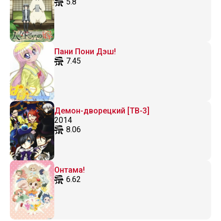
5.8
Пани Пони Дэш!
7.45
Демон-дворецкий [ТВ-3]
2014
8.06
Онтама!
6.62