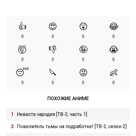
👍
😍
😲
😂
0
0
0
0
🤯
👎
🤪
😭
0
0
0
0
😴
🔪
😡
👶
0
0
0
0
ПОХОЖИЕ АНИМЕ
Невеста чародея [ТВ-2, часть 1]
Повелитель тьмы на подработке! [ТВ-2, сезон 2]