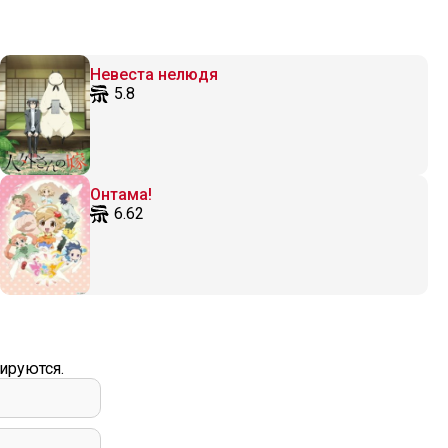
Невеста нелюдя
5.8
Онтама!
6.62
ируются.