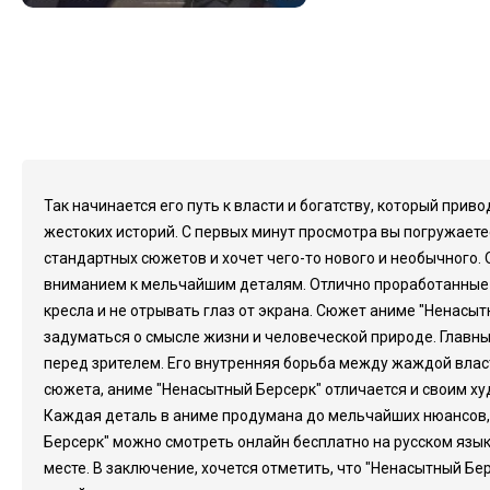
Так начинается его путь к власти и богатству, который при
жестоких историй. С первых минут просмотра вы погружаетесь
стандартных сюжетов и хочет чего-то нового и необычного.
вниманием к мельчайшим деталям. Отлично проработанные ф
кресла и не отрывать глаз от экрана. Сюжет аниме "Ненасы
задуматься о смысле жизни и человеческой природе. Главны
перед зрителем. Его внутренняя борьба между жаждой власт
сюжета, аниме "Ненасытный Берсерк" отличается и своим х
Каждая деталь в аниме продумана до мельчайших нюансов, ч
Берсерк" можно смотреть онлайн бесплатно на русском язы
месте. В заключение, хочется отметить, что "Ненасытный Бе