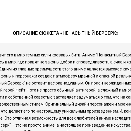
ОПИСАНИЕ СЮЖЕТА «НЕНАСЫТНЫЙ БЕРСЕРК»
водит его в мир тёмных сил и кровавых битв. Аниме "Ненасытный Бе
 в мир, где правят не законы добра и справедливости, а сила и ж
 Одним из главных преимуществ этого аниме является высокое ка
оны и персонажи создают атмосферу мрачной и опасной реальност
тный Берсерк" не оставит вас равнодушным. Он полон неожиданных
й герой Фейт – это не просто обычный антигерой, а сложный и мн
и и собственной совестью заставляет задуматься о том, что на с
удожественным стилем. Оригинальный дизайн персонажей и мрачн
то делает его по-настоящему уникальным произведением. И, коне
ке. Это отличная возможность для всех любителей аниме наслади
рсерк" – это не просто аниме, а настоящее произведение искусства