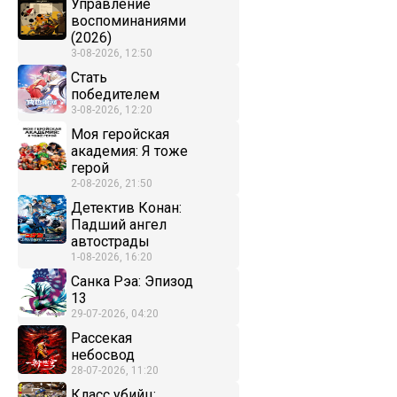
Управление
воспоминаниями
(2026)
3-08-2026, 12:50
Стать
победителем
3-08-2026, 12:20
Моя геройская
академия: Я тоже
герой
2-08-2026, 21:50
Детектив Конан:
Падший ангел
автострады
1-08-2026, 16:20
Санка Рэа: Эпизод
13
29-07-2026, 04:20
Рассекая
небосвод
28-07-2026, 11:20
Класс убийц: