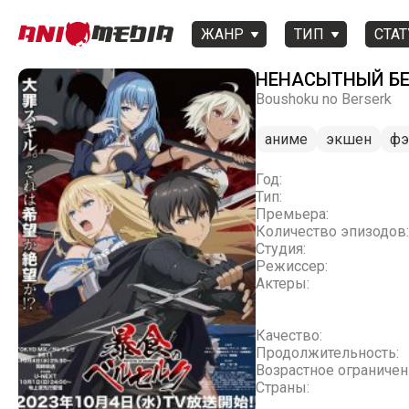
ЖАНР
ТИП
СТАТ
НЕНАСЫТНЫЙ БЕ
Boushoku no Berserk
аниме
экшен
фэ
Год:
Тип:
Премьера:
Количество эпизодов:
Студия:
Режиссер:
Актеры:
Качество:
Продолжительность:
Возрастное ограничен
Страны: