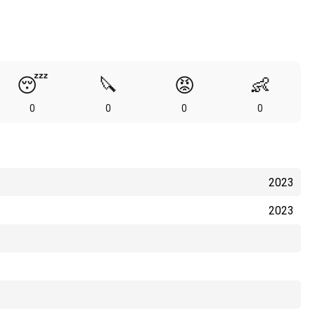
😴
🔪
😡
👶
0
0
0
0
2023
2023