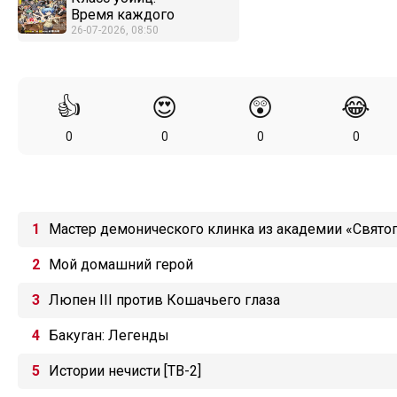
Время каждого
26-07-2026, 08:50
👍
😍
😲
😂
0
0
0
0
Мастер демонического клинка из академии «Свято
Мой домашний герой
Люпен III против Кошачьего глаза
Бакуган: Легенды
Истории нечисти [ТВ-2]