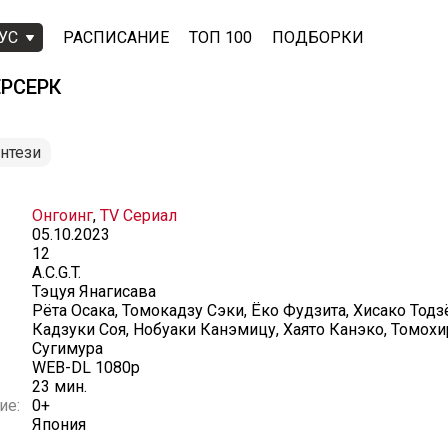
УС
РАСПИСАНИЕ
ТОП 100
ПОДБОРКИ
РСЕРК
нтези
Онгоинг
,
TV Сериал
05.10.2023
12
A.C.G.T.
Тэцуя Янагисава
Рёта Осака, Томокадзу Сэки, Ёко Фудзита, Хисако Тодзё
Кадзуки Соя, Нобуаки Канэмицу, Хаято Канэко, Томохи
Сугимура
WEB-DL 1080p
23 мин.
ие:
0+
Япония