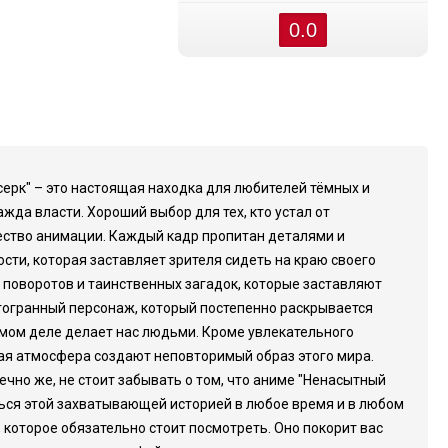
0.0
рсерк" – это настоящая находка для любителей тёмных и
ажда власти. Хороший выбор для тех, кто устал от
чество анимации. Каждый кадр пропитан деталями и
и, которая заставляет зрителя сидеть на краю своего
 поворотов и таинственных загадок, которые заставляют
огогранный персонаж, который постепенно раскрывается
амом деле делает нас людьми. Кроме увлекательного
ая атмосфера создают неповторимый образ этого мира.
чно же, не стоит забывать о том, что аниме "Ненасытный
ться этой захватывающей историей в любое время и в любом
, которое обязательно стоит посмотреть. Оно покорит вас