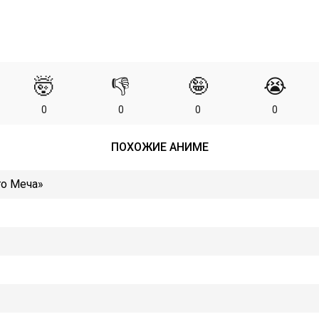
🤯
👎
🤪
😭
0
0
0
0
ПОХОЖИЕ АНИМЕ
го Меча»