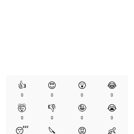
👍
😍
😲
😂
0
0
0
0
🤯
👎
🤪
😭
0
0
0
0
😴
🔪
😡
👶