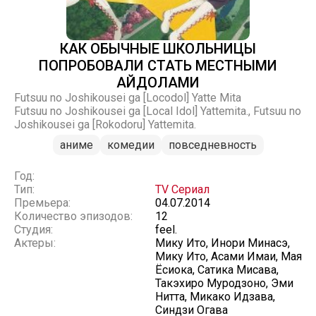
КАК ОБЫЧНЫЕ ШКОЛЬНИЦЫ
ПОПРОБОВАЛИ СТАТЬ МЕСТНЫМИ
АЙДОЛАМИ
Futsuu no Joshikousei ga [Locodol] Yatte Mita
Futsuu no Joshikousei ga [Local Idol] Yattemita., Futsuu no
Joshikousei ga [Rokodoru] Yattemita.
аниме
комедии
повседневность
Год:
Тип:
TV Сериал
Премьера:
04.07.2014
Количество эпизодов:
12
Студия:
feel.
Актеры:
Мику Ито, Инори Минасэ,
Мику Ито, Асами Имаи, Мая
Ёсиока, Сатика Мисава,
Такэхиро Муродзоно, Эми
Нитта, Микако Идзава,
Синдзи Огава