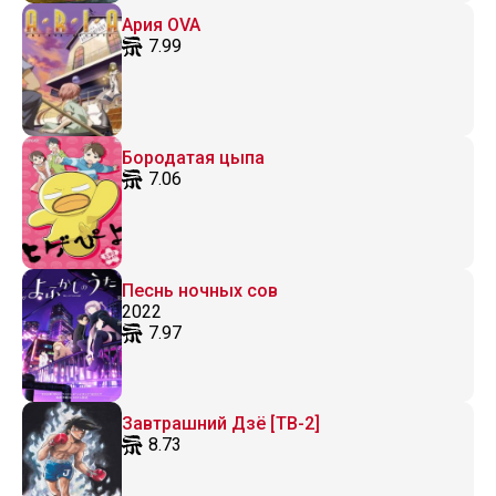
Ария OVA
7.99
Бородатая цыпа
7.06
Песнь ночных сов
2022
7.97
Завтрашний Дзё [ТВ-2]
8.73