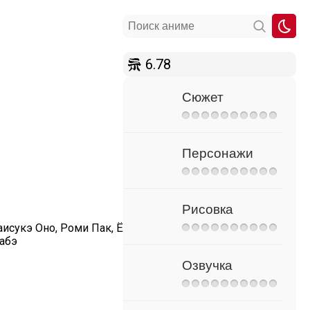
6.78
Сюжет
Персонажи
Рисовка
аисукэ Оно, Роми Пак, Ё
вабэ
Озвучка