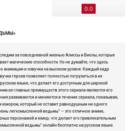
0.0
ЕДЬМЫ»
 следим за повседневной жизнью Алиссы и Виолы, которые
вает магические способности. Но не думайте, что здесь
во анимации и озвучки на высоком уровне. Каждый кадр
вучки героев позволяет полностью погрузиться в их
русском языке, что делает его доступным для широкой
дним из главных преимуществ этого сериала являются его
ения развиваются и меняются в течение сериала, показывая,
м юмором, который не оставит равнодушным ни одного
 жизнь легкомысленной ведьмы" — это отличное аниме,
есных персонажей и юмор, что делает его привлекательным
комысленной ведьмы" онлайн бесплатно на русском языке.