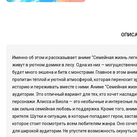
ОПИСА
Именно об этом и рассказывает аниме "Семейная жизнь лег
живут в уютном домике в лесу. Одна из них — могущественна
будет много экшена и битв с монстрами. Главное в этом ан
пропитан тёплой и уютной атмосферой, которая переносит з
историю и переживать вместе с ними. Аниме "Семейная жиз
аудитории. Это отличный вариант для тех, кто хочет насла
персонажи. Алисса и Виола — это необычные и интересные л
как сильна семейная любовь и поддержка. Кроме того, ани
зрителя. Шутки и ситуации, в которые попадают герои, заст
которое стоит посмотреть всем любителям жанра. Оно соче
для широкой аудитории. Не упустите возможность окунуться