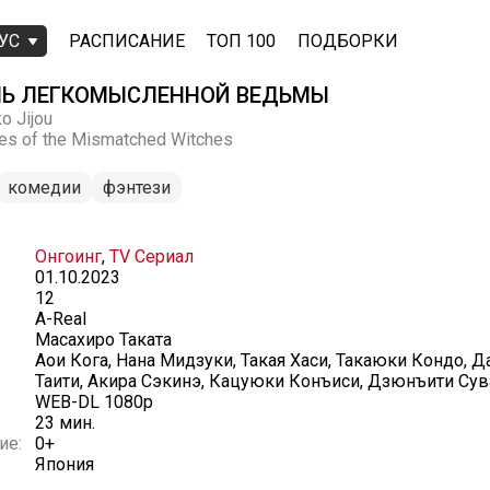
УС
РАСПИСАНИЕ
ТОП 100
ПОДБОРКИ
НЬ ЛЕГКОМЫСЛЕННОЙ ВЕДЬМЫ
o Jijou
es of the Mismatched Witches
комедии
фэнтези
Онгоинг
,
TV Сериал
01.10.2023
12
A-Real
Масахиро Таката
Аои Кога, Нана Мидзуки, Такая Хаси, Такаюки Кондо, Д
Таити, Акира Сэкинэ, Кацуюки Конъиси, Дзюнъити Су
WEB-DL 1080p
23 мин.
ие:
0+
Япония