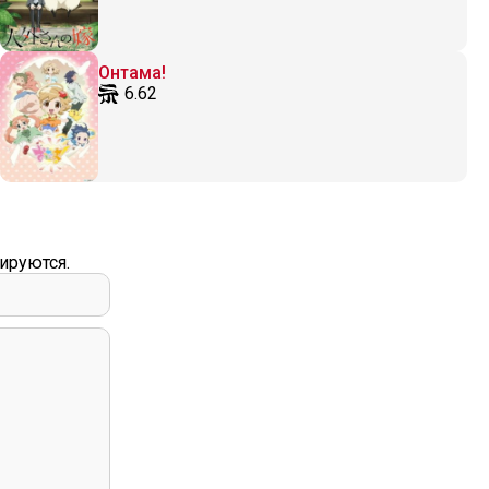
Онтама!
6.62
ируются.