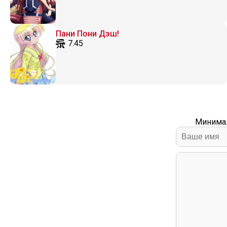
Пани Пони Дэш!
7.45
Минимал