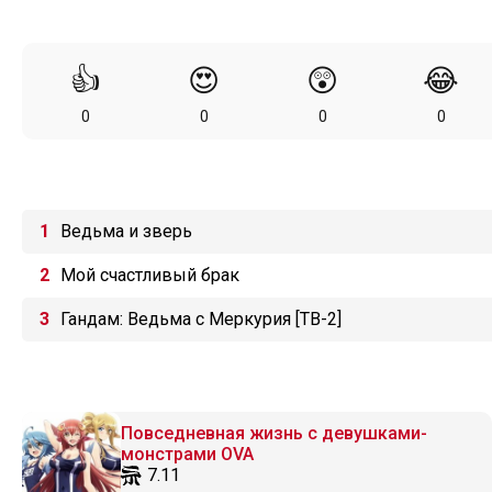
👍
😍
😲
😂
0
0
0
0
Ведьма и зверь
Мой счастливый брак
Гандам: Ведьма с Меркурия [ТВ-2]
Повседневная жизнь с девушками-
монстрами OVA
7.11