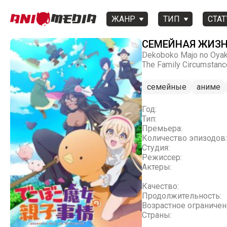
ЖАНР
ТИП
СТАТ
СЕМЕЙНАЯ ЖИЗ
Dekoboko Majo no Oyak
The Family Circumstanc
семейные
аниме
Год:
Тип:
Премьера:
Количество эпизодов:
Студия:
Режиссер:
Актеры:
Качество:
Продолжительность:
Возрастное ограничен
Страны: