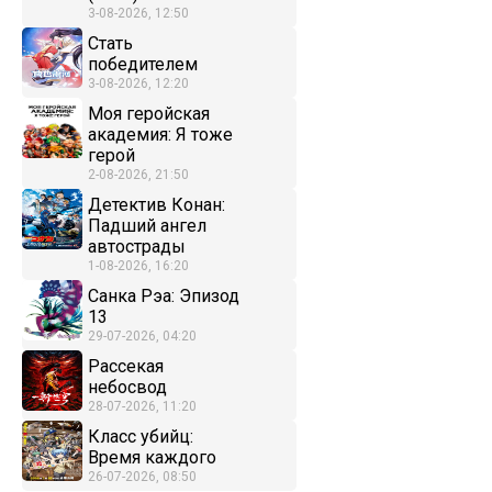
3-08-2026, 12:50
Стать
победителем
3-08-2026, 12:20
Моя геройская
академия: Я тоже
герой
2-08-2026, 21:50
Детектив Конан:
Падший ангел
автострады
1-08-2026, 16:20
Санка Рэа: Эпизод
13
29-07-2026, 04:20
Рассекая
небосвод
28-07-2026, 11:20
Класс убийц:
Время каждого
26-07-2026, 08:50