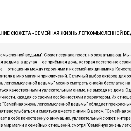
НИЕ СЮЖЕТА «СЕМЕЙНАЯ ЖИЗНЬ ЛЕГКОМЫСЛЕННОЙ В
комысленной ведьмы". Сюжет сериала прост, но захватывающ. Мы
я ведьма, а другая — её приёмная дочь, которая постепенно осваи
име — отношения между героинями и их семейная динамика. Качест
рителя в мир магии и приключений. Отличный выбор актёров для оз
нь легкомысленной ведьмы" можно смотреть онлайн бесплатно на 
диться качественным и увлекательным аниме, не выходя из дома. О
ичности, каждая со своими особенностями и характером. Их отнош
ме "Семейная жизнь легкомысленной ведьмы" обладает прекрасны
авят вас улыбаться и смеяться вместе с ними. В целом, "Семейная
тает в себе качественную анимацию, увлекательный сюжет, интер
 в мир магии и семейных отношений, смотря "Семейную жизнь лег