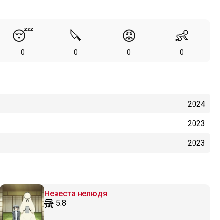
😴
🔪
😡
👶
0
0
0
0
2024
2023
2023
Невеста нелюдя
5.8