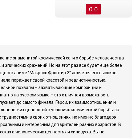
0.0
лжение знаменитой космической саги о борьбе человечества
и эпических сражений. Но на этот раз все будет еще более
ществ аниме "Макросс Фронтир 2" является его высокое
иала поражает своей красотой и реалистичностью,
тдельной похвалы – захватывающие композиции и
латно на русском языке – это отличная возможность
ускает до самого финала. Герои, их взаимоотношения и
еловеческих ценностей в условиях космической борьбы за
с трудностями в своих отношениях, но именно благодаря
ерсальным и интересным для зрителей разных возрастов. В
ссказ о человеческих ценностях и силе духа. Вы не