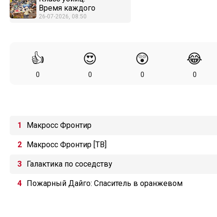
Время каждого
26-07-2026, 08:50
👍
😍
😲
😂
0
0
0
0
Макросс Фронтир
Макросс Фронтир [ТВ]
Галактика по соседству
Пожарный Дайго: Спаситель в оранжевом