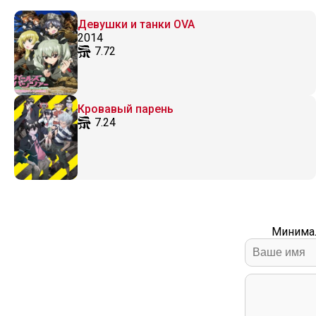
Девушки и танки OVA
2014
7.72
Кровавый парень
7.24
Минимал