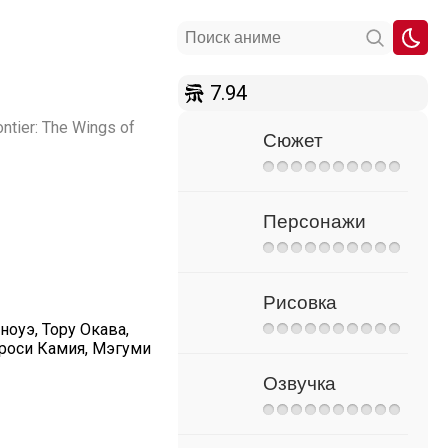
7.94
ntier: The Wings of
Сюжет
Персонажи
Рисовка
оуэ, Тору Окава,
ироси Камия, Мэгуми
Озвучка