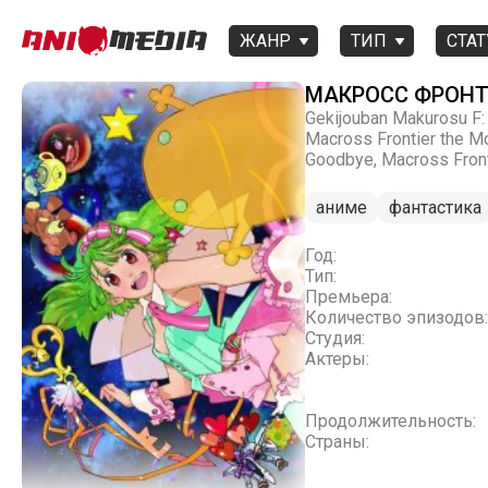
ЖАНР
ТИП
СТАТ
МАКРОСС ФРОНТ
Gekijouban Makurosu F:
Macross Frontier the Mo
Goodbye, Macross Front
аниме
фантастика
Год:
Тип:
Премьера:
Количество эпизодов:
Студия:
Актеры:
Продолжительность:
Страны: