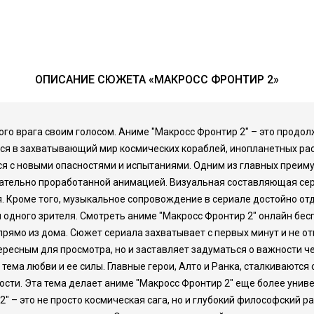
ОПИСАНИЕ СЮЖЕТА «МАКРОСС ФРОНТИР 2»
бого врага своим голосом. Аниме "Макросс Фронтир 2" – это продо
ся в захватывающий мир космических кораблей, инопланетных рас 
я с новыми опасностями и испытаниями. Одним из главных преиму
ательно проработанной анимацией. Визуальная составляющая сер
. Кроме того, музыкальное сопровождение в сериале достойно о
одного зрителя. Смотреть аниме "Макросс Фронтир 2" онлайн бесп
ямо из дома. Сюжет сериала захватывает с первых минут и не отп
тересным для просмотра, но и заставляет задуматься о важности ч
ема любви и ее силы. Главные герои, Алто и Ранка, сталкиваются 
ости. Эта тема делает аниме "Макросс Фронтир 2" еще более унив
" – это не просто космическая сага, но и глубокий философский ра