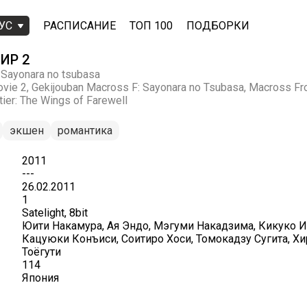
УС
РАСПИСАНИЕ
ТОП 100
ПОДБОРКИ
ИР 2
 Sayonara no tsubasa
vie 2, Gekijouban Macross F: Sayonara no Tsubasa, Macross Fro
ier: The Wings of Farewell
экшен
романтика
2011
---
26.02.2011
1
Satelight, 8bit
Юити Накамура, Ая Эндо, Мэгуми Накадзима, Кикуко Ин
Кацуюки Конъиси, Соитиро Хоси, Томокадзу Сугита, Х
Тоёгути
114
Япония