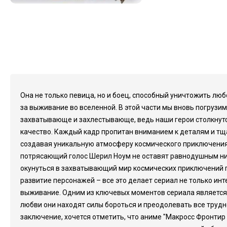
Она не только певица, но и боец, способный уничтожить лю
за выживание во вселенной. В этой части мы вновь погрузим
захватывающе и захлестывающе, ведь наши герои столкнутс
качество. Каждый кадр пропитан вниманием к деталям и тщ
создавая уникальную атмосферу космического приключения
потрясающий голос Шерил Ноум не оставят равнодушным ни 
окунуться в захватывающий мир космических приключений пр
развитие персонажей – все это делает сериал не только ин
выживание. Одним из ключевых моментов сериала является т
любви они находят силы бороться и преодолевать все трудн
заключение, хочется отметить, что аниме "Макросс Фронтир 2