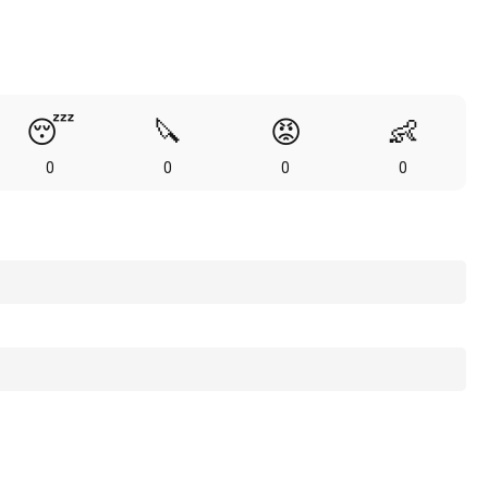
😴
🔪
😡
👶
0
0
0
0