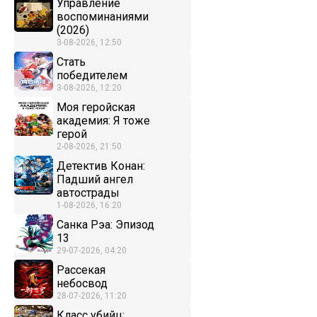
Управление
воспоминаниями
(2026)
3-08-2026, 12:50
Стать
победителем
3-08-2026, 12:20
Моя геройская
академия: Я тоже
герой
2-08-2026, 21:50
Детектив Конан:
Падший ангел
автострады
1-08-2026, 16:20
Санка Рэа: Эпизод
13
29-07-2026, 04:20
Рассекая
небосвод
28-07-2026, 11:20
Класс убийц: