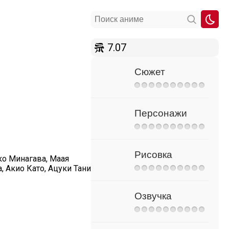
7.07
Сюжет
Персонажи
Рисовка
ко Минагава, Маая
, Акио Като, Ацуки Тани
Озвучка