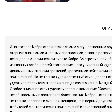
ОПИС
И на этот раз Кобра столкнется с самым могущественным ору
старыми знакомыми и новыми опасностями, а также раскрыт
легендарном космическом пирате Кобре. Смотреть онлайн 
из главных особенностей этого аниме – это уникальный худ
динамичными сценами сражений, красочными пейзажами косм
приключений. Но не только художественный стиль делает э
удерживают зрителя в напряжении до самого конца. Каждый
Особое внимание стоит уделить персонажам аниме "Космичес
незабываемыми и заставляет болеть за них. Кобра – это не п
не только красивая и сильная женщина, но и верный друг, 
любителей фантастических приключений и качественной аним