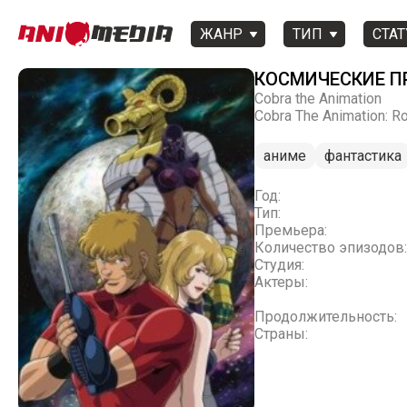
ЖАНР
ТИП
СТАТ
КОСМИЧЕСКИЕ ПР
Cobra the Animation
Cobra The Animation: Ro
аниме
фантастика
Год:
Тип:
Премьера:
Количество эпизодов:
Студия:
Актеры:
Продолжительность:
Страны: