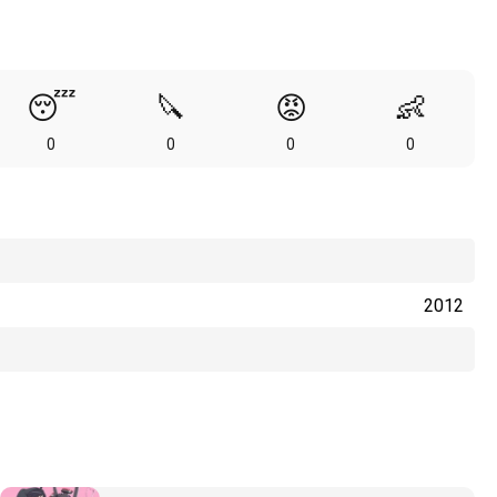
😴
🔪
😡
👶
0
0
0
0
2012