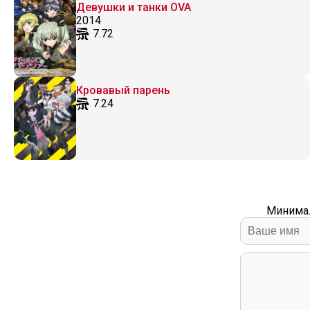
Девушки и танки OVA
2014
7.72
Кровавый парень
7.24
Минимал