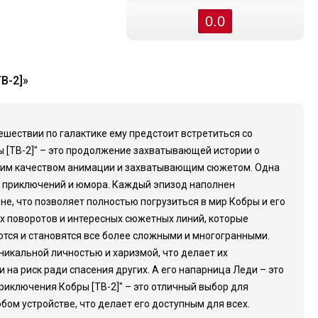
0.0
В-2]»
тешествии по галактике ему предстоит встретиться со
 [ТВ-2]" – это продолжение захватывающей истории о
оким качеством анимации и захватывающим сюжетом. Одна
и, приключений и юмора. Каждый эпизод наполнен
, что позволяет полностью погрузиться в мир Кобры и его
х поворотов и интересных сюжетных линий, которые
тся и становятся все более сложными и многогранными.
никальной личностью и харизмой, что делает их
и на риск ради спасения других. А его напарница Леди – это
риключения Кобры [ТВ-2]" – это отличный выбор для
ом устройстве, что делает его доступным для всех.