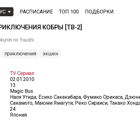
УС
РАСПИСАНИЕ
ТОП 100
ПОДБОРКИ
ИКЛЮЧЕНИЯ КОБРЫ [ТВ-2]
kunin no Yuushi
приключения
экшен
TV Сериал
02.01.2010
13
Magic Bus
Наоя Утида, Ёсико Сакакибара, Фумико Орикаса, Дзюн
Сакамото, Маюми Ямагути, Рёко Сираиси, Такако Хонда
24
Япония