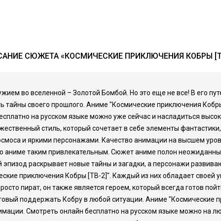
АНИЕ СЮЖЕТА «КОСМИЧЕСКИЕ ПРИКЛЮЧЕНИЯ КОБРЫ [Т
жием во вселенной – Золотой Бомбой. Но это еще не все! В его пу
ь тайны своего прошлого. Аниме "Космические приключения Кобры
бесплатно на русском языке можно уже сейчас и насладиться выс
ожественный стиль, который сочетает в себе элементы фантастик
оса и яркими персонажами. Качество анимации на высшем уровне
то аниме таким привлекательным. Сюжет аниме полон неожиданны
 эпизод раскрывает новые тайны и загадки, а персонажи развиваю
кие приключения Кобры [ТВ-2]". Каждый из них обладает своей у
росто пират, он также является героем, который всегда готов пойт
готовый поддержать Кобру в любой ситуации. Аниме "Космические п
ации. Смотреть онлайн бесплатно на русском языке можно на люб