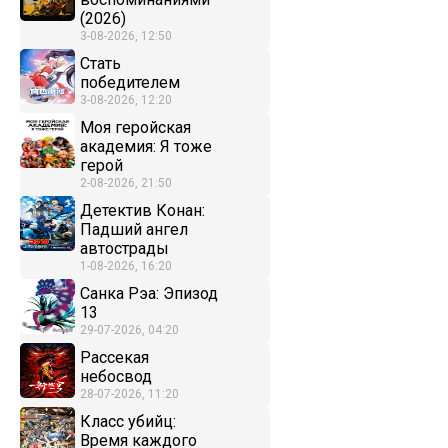
(2026)
3-08-2026, 12:50
Стать
победителем
3-08-2026, 12:20
Моя геройская
академия: Я тоже
герой
2-08-2026, 21:50
Детектив Конан:
Падший ангел
автострады
1-08-2026, 16:20
Санка Рэа: Эпизод
13
29-07-2026, 04:20
Рассекая
небосвод
28-07-2026, 11:20
Класс убийц:
Время каждого