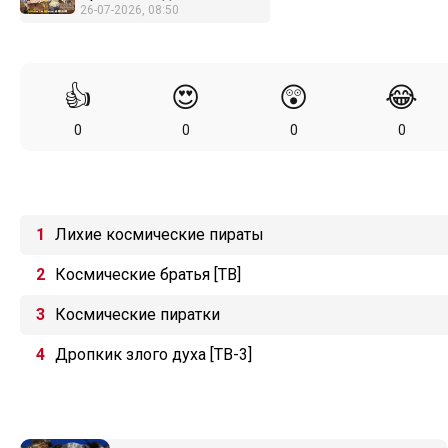
26-07-2026, 08:50
👍
😍
😲
😂
0
0
0
0
Лихие космические пираты
Космические братья [ТВ]
Космические пиратки
Дропкик злого духа [ТВ-3]