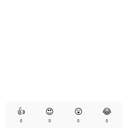
👍
😍
😲
😂
0
0
0
0