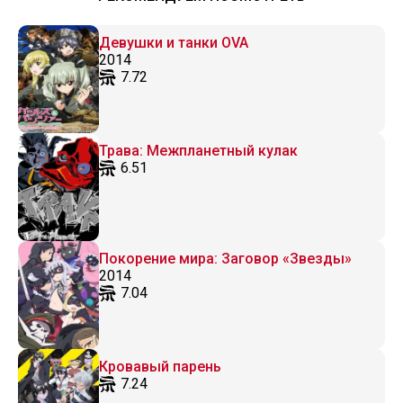
Девушки и танки OVA
2014
7.72
Трава: Межпланетный кулак
6.51
Покорение мира: Заговор «Звезды»
2014
7.04
Кровавый парень
7.24