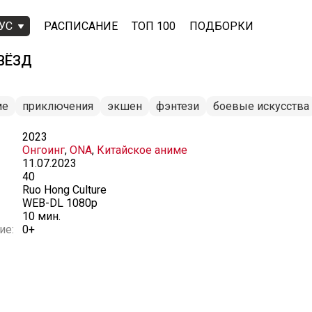
УС
РАСПИСАНИЕ
ТОП 100
ПОДБОРКИ
ВЁЗД
ме
приключения
экшен
фэнтези
боевые искусства
2023
Онгоинг
,
ONA
,
Китайское аниме
11.07.2023
40
Ruo Hong Culture
WEB-DL 1080p
10 мин.
ие:
0+