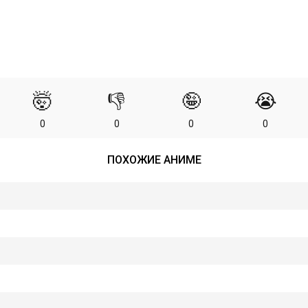
🤯
👎
🤪
😭
0
0
0
0
ПОХОЖИЕ АНИМЕ