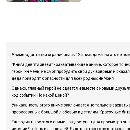
Аниме-адаптация ограничилась 12 эпизодами, но это не пом
"Книга девяти звёзд" - захватывающее аниме, которое точн
герой, Ян Чэнь, не смог пробудить свой дух вовремя и оказа
деда приводят к опасности для всех родных Ян Чэня.
Однако, главный герой не сдаётся и вместе с новыми друзья
ход событий. Но какой ценой?
Уникальность этого аниме заключается не только в захват
прорисованы с большой любовью к деталям. Красочные битв
Еще один плюс этого аниме - он доступен для просмотра он
истории Ян Чэня и его друзей. Будьте готовы к захватыв