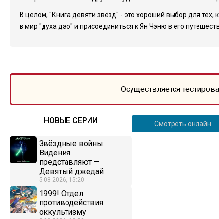
В целом, "Книга девяти звёзд" - это хороший выбор для те
в мир "духа дао" и присоединиться к Ян Чэню в его путешес
Осуществляется тестирова
НОВЫЕ СЕРИИ
Смотреть онлайн
Звёздные войны:
Видения
представляют —
Девятый джедай
5-08-2026, 15:20
1999! Отдел
противодействия
оккультизму