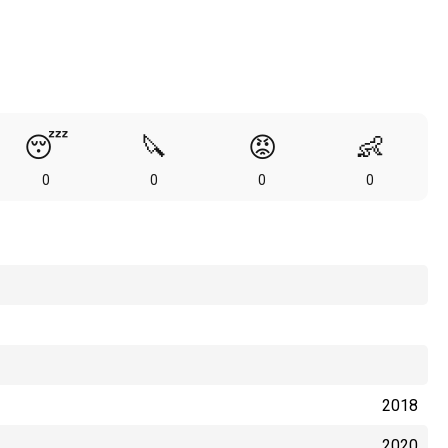
😴
🔪
😡
👶
0
0
0
0
2018
2020