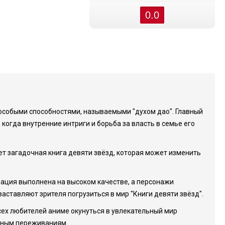
0.0
 особыми способностями, называемыми "духом дао". Главный
 когда внутренние интриги и борьба за власть в семье его
ает загадочная книга девяти звёзд, которая может изменить
мация выполнена на высоком качестве, а персонажи
ставляют зрителя погрузиться в мир "Книги девяти звёзд".
всех любителей аниме окунуться в увлекательный мир
ьным переживаниям.