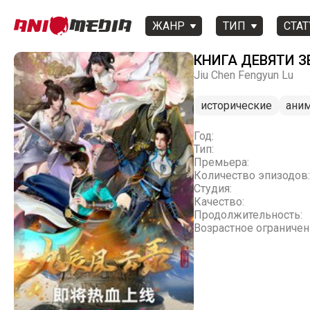
ЖАНР
ТИП
СТАТ
КНИГА ДЕВЯТИ З
Jiu Chen Fengyun Lu
исторические
ани
Год:
Тип:
Премьера:
Количество эпизодов:
Студия:
Качество:
Продолжительность:
Возрастное ограничен