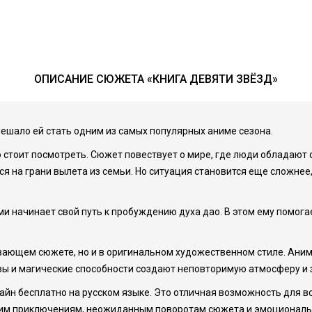
ОПИСАНИЕ СЮЖЕТА «КНИГА ДЕВЯТИ ЗВЁЗД»
ешало ей стать одним из самых популярных аниме сезона.
о стоит посмотреть. Сюжет повествует о мире, где люди обладают
лся на грани вылета из семьи. Но ситуация становится еще сложнее,
ми начинает свой путь к пробуждению духа дао. В этом ему помог
ывающем сюжете, но и в оригинальном художественном стиле. Ани
ы и магические способности создают неповторимую атмосферу и за
лайн бесплатно на русском языке. Это отличная возможность для 
ающим приключениям, неожиданным поворотам сюжета и эмоционал