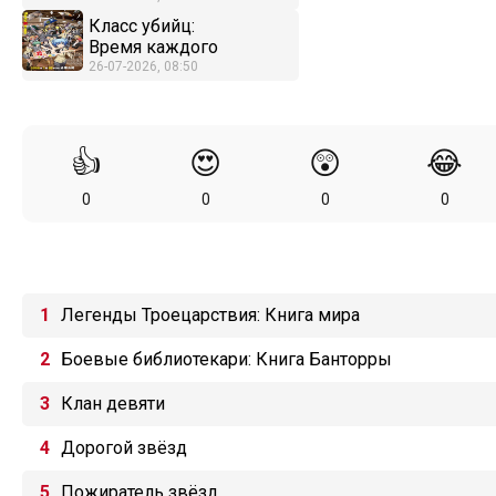
Класс убийц:
Время каждого
26-07-2026, 08:50
👍
😍
😲
😂
0
0
0
0
Легенды Троецарствия: Книга мира
Боевые библиотекари: Книга Банторры
Клан девяти
Дорогой звёзд
Пожиратель звёзд