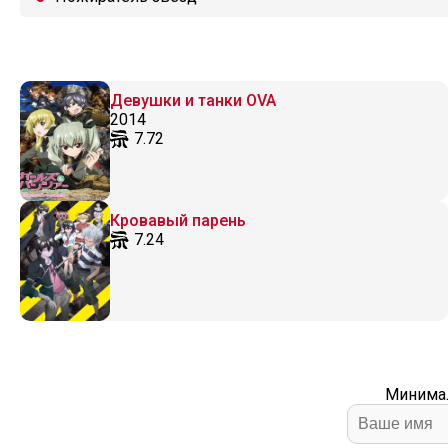
Девушки и танки OVA
2014
7.72
Кровавый парень
7.24
Минимал