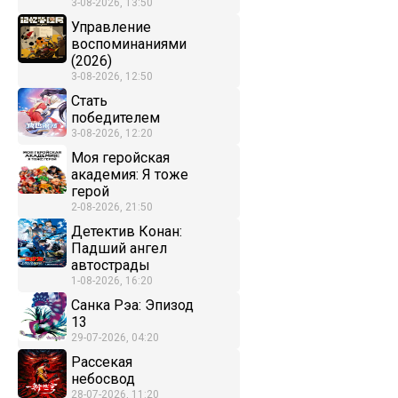
3-08-2026, 13:50
Управление
воспоминаниями
(2026)
3-08-2026, 12:50
Стать
победителем
3-08-2026, 12:20
Моя геройская
академия: Я тоже
герой
2-08-2026, 21:50
Детектив Конан:
Падший ангел
автострады
1-08-2026, 16:20
Санка Рэа: Эпизод
13
29-07-2026, 04:20
Рассекая
небосвод
28-07-2026, 11:20